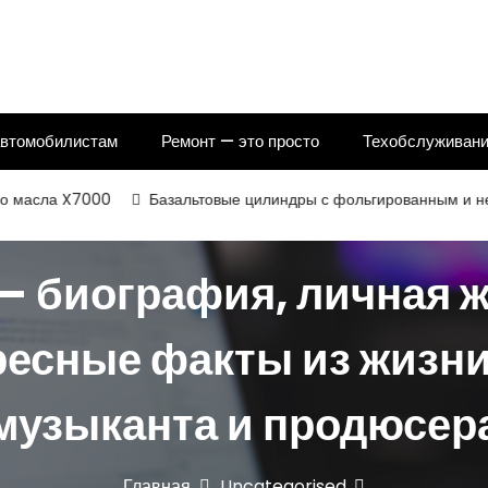
автомобилистам
Ремонт — это просто
Техобслуживани
ла X7000
Базальтовые цилиндры с фольгированным и некаширо
 биография, личная жи
ресные факты из жизни
музыканта и продюсер
Главная
Uncategorised