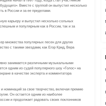
деев начал в 1997 году, когда стал участником
будущего». Вместе с группой он выпустил несколько
ь в России и за ее пределами.
ьную карьеру и выпустил несколько сольных
спешным и популярным как в России, так и за
юсер множества популярных песен для других
ество с такими звездами, как Егор Крид, Вера
тивно занимается различными музыкальными
ется одним из судей популярного шоу «Голос» на
экране в качестве эксперта и комментатора
и номинаций за свое творчество, включая премию
угие. Он остается одним из наиболее
оссии и продолжает радовать своих поклонников