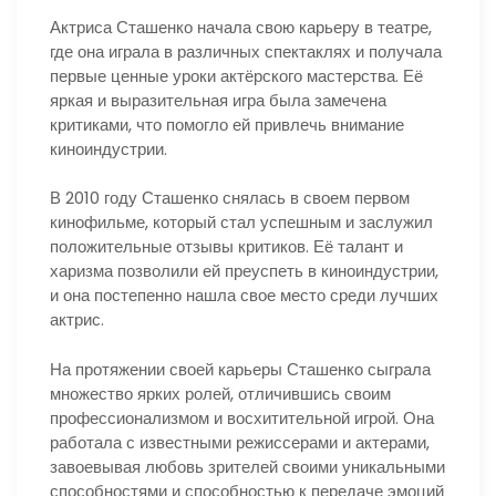
Актриса Сташенко начала свою карьеру в театре,
где она играла в различных спектаклях и получала
первые ценные уроки актёрского мастерства. Её
яркая и выразительная игра была замечена
критиками, что помогло ей привлечь внимание
киноиндустрии.
В 2010 году Сташенко снялась в своем первом
кинофильме, который стал успешным и заслужил
положительные отзывы критиков. Её талант и
харизма позволили ей преуспеть в киноиндустрии,
и она постепенно нашла свое место среди лучших
актрис.
На протяжении своей карьеры Сташенко сыграла
множество ярких ролей, отличившись своим
профессионализмом и восхитительной игрой. Она
работала с известными режиссерами и актерами,
завоевывая любовь зрителей своими уникальными
способностями и способностью к передаче эмоций