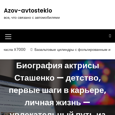
П
е
Azov-avtosteklo
р
все, что связано с автомобилями
е
й
т
и
И
к
к
с
00
Базальтовые цилиндры с фольгированным и некашированным
о
о
д
Биография актрисы
н
е
р
к
Сташенко — детство,
ж
а
и
первые шаги в карьере,
м
м
о
е
м
личная жизнь —
у
н
увлекательный путь из