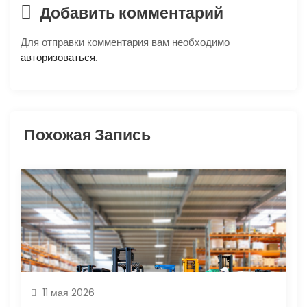
Добавить комментарий
о
Для отправки комментария вам необходимо
з
авторизоваться
.
а
п
Похожая Запись
и
с
я
м
11 мая 2026