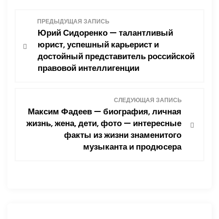
Н
ПРЕДЫДУЩАЯ ЗАПИСЬ
Юрий Сидоренко — талантливый
а
юрист, успешный карьерист и
достойный представитель российской
в
правовой интеллигенции
и
СЛЕДУЮЩАЯ ЗАПИСЬ
г
Максим Фадеев — биография, личная
жизнь, жена, дети, фото — интересные
а
факты из жизни знаменитого
ц
музыканта и продюсера
и
я
п