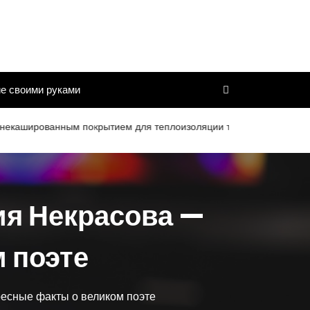
е своими руками
ванным покрытием для теплоизоляции труб и дымоходов со сроко
ия Некрасова —
 поэте
есные факты о великом поэте