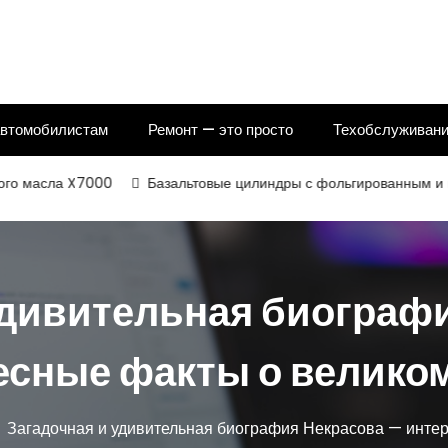
автомобилистам
Ремонт — это просто
Техобслуживани
ла X7000
Базальтовые цилиндры с фольгированным и некаширо
удивительная биограф
есные факты о великом
Загадочная и удивительная биография Некрасова — интер