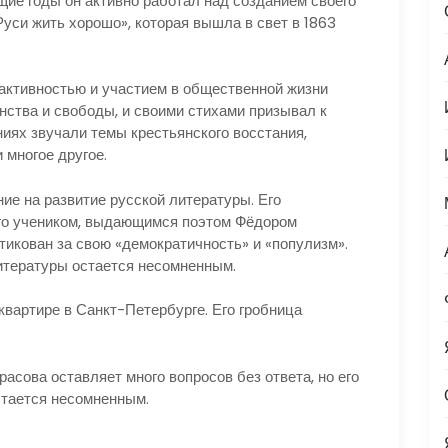
щие годы он активно работал над созданием своего
уси жить хорошо», которая вышла в свет в 1863
активностью и участием в общественной жизни
нства и свободы, и своими стихами призывал к
ниях звучали темы крестьянского восстания,
 многое другое.
ие на развитие русской литературы. Его
го учеником, выдающимся поэтом Фёдором
тикован за свою «демократичность» и «популизм».
литературы остается несомненным.
 квартире в Санкт-Петербурге. Его гробница
асова оставляет много вопросов без ответа, но его
стается несомненным.