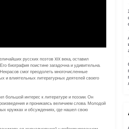
величайших русских поэтов XIX века, оставил
Его биография поистине загадочна и удивительна.
 Некрасов смог преодолеть многочисленные
ных и влиятельных литературных деятелей своего
ил большой интерес к литературе и поэзии. Он
роизведения и проникаясь величием слова. Молодой
ных кружках и обсуждениях, где нашел свою
л заниматься журналистикой и редактированием