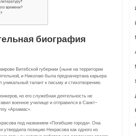
ю литературу?
его времени?
а?
тельная биография
емирове Витебской губернии (ныне на территории
ятельной, и Николаю была предначертана карьера
л уникальный талант к письму и стихотворению.
юнкеров, но его служебная деятельность не
тавил военное училище и отправился в Санкт-
ппу «Арзамас».
красова под названием «Погибшие города». Она
и утвердила позицию Некрасова как одного из