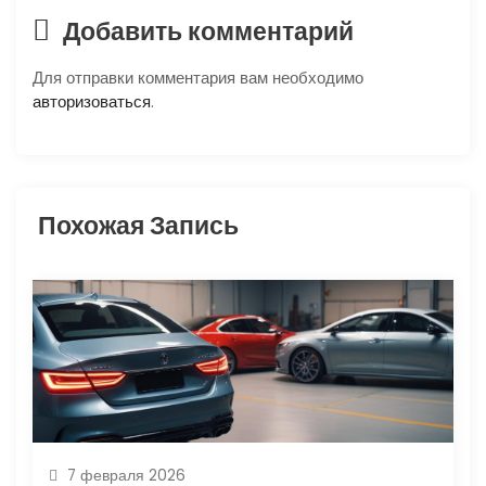
я
Добавить комментарий
п
Для отправки комментария вам необходимо
авторизоваться
.
о
з
Похожая Запись
а
п
и
с
я
м
7 февраля 2026