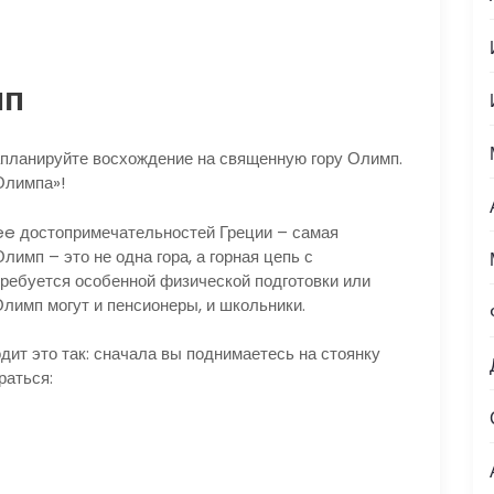
мп
апланируйте восхождение на священную гору Олимп.
Олимпа»!
see достопримечательностей Греции – самая
лимп – это не одна гора, а горная цепь с
требуется особенной физической подготовки или
лимп могут и пенсионеры, и школьники.
ит это так: сначала вы поднимаетесь на стоянку
раться: