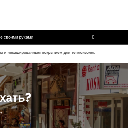
е своими руками
рованным покрытием для теплоизоляции труб и дымоходов со сро
ехать?
ь?