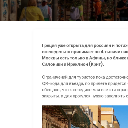
s
р
r
n
а
a
i
в
m
k
и
i
т
Греция уже открыта для россиян и потих
ь
еженедельно принимает по 4 тысячи на
Москвы есть только в Афины, но ближе 
Салоники и Ираклион (Крит).
Ограничений для туристов пока достаточно
QR-кода для въезда, по прилёте придется 
обещают, что к середине мая все эти огра
закрыты, а для прогулок нужно заполнять 