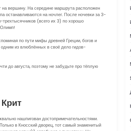
т на вершину. На середине маршрута расположен
па останавливаются на ночлег. После ночевки за 3-
н-трехтысячников (всего их 3) по хорошо
 Олимп!
поминая по пути мифы древней Греции, богов и
с одним из влюблённых в своё дело гидов-
ти до августа, поэтому не забудьте про тёплую
 Крит
уквально нашпигован достопримечательностями.
 Только в Кносский дворец, тот самый знаменитый