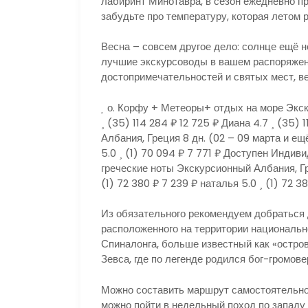
лабиринт Минотавра, в сезон ежедневно пр
забудьте про температуру, которая летом 
Весна – совсем другое дело: солнце ещё н
лучшие экскурсоводы в вашем распоряжен
достопримечательностей и святых мест, ве
о. Корфу + Метеоры+ отдых на море Экс
(35)
114 284 ₽
12 725 ₽
Диана 4.7
(35)
1
Албания, Греция
8 дн.
(02 – 09 марта и ещ
5.0
(1)
70 094 ₽
7 771 ₽
Доступен Индиви
греческие ноты Экскурсионный Албания, 
(1)
72 380 ₽
7 239 ₽
наталья 5.0
(1)
72 3
Из обязательного рекомендуем добраться
расположенного на территории национальн
Спиналонга, больше известный как «остро
Зевса, где по легенде родился бог-громове
Можно составить маршрут самостоятельно
можно пойти в недельный поход по западу 