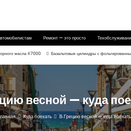
автомобилистам
Ремонт — это просто
Техобслуживани
сла X7000
Базальтовые цилиндры с фольгированным и некаши
цию весной — куда по
лавная
Куда поехать
В Грецию весной — куда поехат