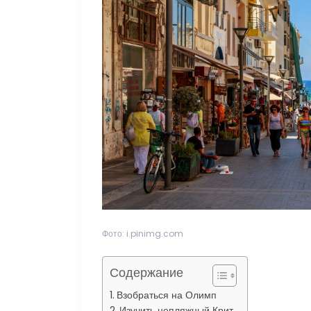
Фото: i.pinimg.com
Содержание
Взобраться на Олимп
Изучить непляжный Крит