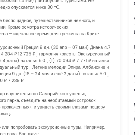
иезжают сотни(!) автобусов с туристами. Не
редко опускается ниже 30 °С.
е беспощадное, путешественников немного, и
ии. Кроме осмотра исторических
сна – идеальное время для треккинга на Крите.
курсионный Греция
8 дн.
(30 апр – 07 май)
Диана 4.7
14 284 ₽
12 725 ₽
гармония красоты Экскурсионный
ё 4 даты)
наталья 5.0
(1)
70 094 ₽
7 771 ₽
наталья
дуальный тур
Летние мелодии Эпира. Албанские и
Греция
9 дн.
(16 – 24 мая и ещё 2 даты)
наталья 5.0
80 ₽
7 239 ₽
 до внушительного Самарийского ущелья,
ого парка, съездить на необитаемый островок
в прокаженных», и увидеть своими глазами пещеру
ржец.
 или попробовать экскурсионные туры. Например,
острова. Вас ждут: