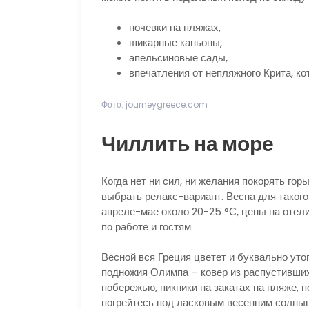
ночевки на пляжах,
шикарные каньоны,
апельсиновые сады,
впечатления от непляжного Крита, ко
Фото: journeygreece.com
Чиллить на море
Когда нет ни сил, ни желания покорять го
выбрать релакс-вариант. Весна для таког
апреле-мае около 20-25 °С, цены на отел
по работе и гостям.
Весной вся Греция цветет и буквально уто
подножия Олимпа – ковер из распустивших
побережью, пикники на закатах на пляже,
погрейтесь под ласковым весенним солныш