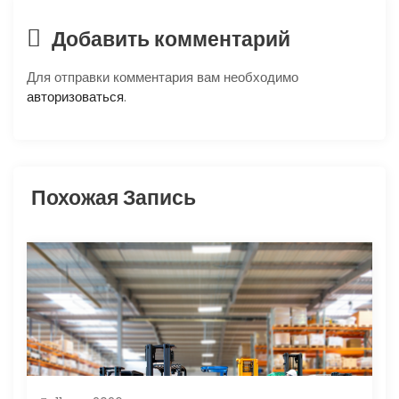
и
я
Добавить комментарий
п
Для отправки комментария вам необходимо
авторизоваться
.
о
з
Похожая Запись
а
п
и
с
я