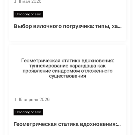
м
11 мая 2026
Uncategorised
Выбор вилочного погрузчика: типы, характеристики и области применения
16 апреля 2026
Uncategorised
Геометрическая статика вдохновения: туннелирование карандаша как проявление синдромом отложенного существования