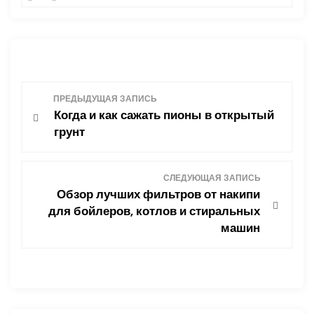
Н
ПРЕДЫДУЩАЯ ЗАПИСЬ
Когда и как сажать пионы в открытый
а
грунт
в
СЛЕДУЮЩАЯ ЗАПИСЬ
и
Обзор лучших фильтров от накипи
для бойлеров, котлов и стиральных
г
машин
а
ц