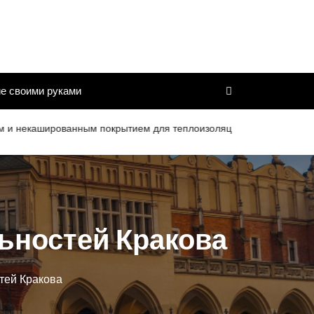
е своими руками
ованным покрытием для теплоизоляции труб и дымоходов со срок
ьностей Кракова
тей Кракова