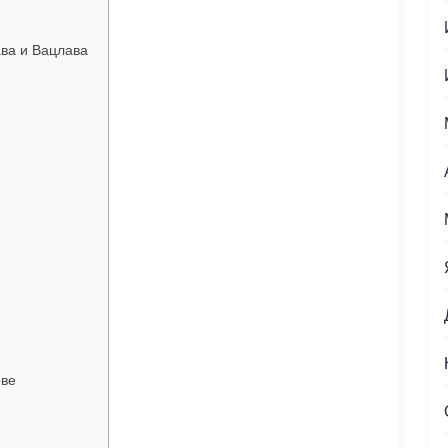
ва и Вацлава
ове