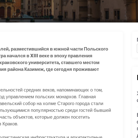
лей, разместившийся в южной части Польского
ра начался в XIII веке в эпоху правления
 краковского университета, ставшего местом
ния района Казимеж, где сегодня проживают
ельностей средних веков, напоминающих о том,
од управлением польских монархов. Главная
авельский собор на холме Старого города стали
ользующимися популярностью среди гостей бывшей
часть объектов, которые должен посетить
 Краков.
 туристическая инфраструктура и архитектурные