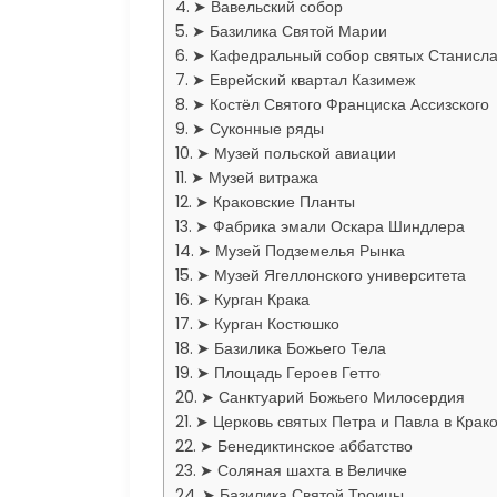
➤ Вавельский собор
➤ Базилика Святой Марии
➤ Кафедральный собор святых Станисла
➤ Еврейский квартал Казимеж
➤ Костёл Святого Франциска Ассизского
➤ Суконные ряды
➤ Музей польской авиации
➤ Музей витража
➤ Краковские Планты
➤ Фабрика эмали Оскара Шиндлера
➤ Музей Подземелья Рынка
➤ Музей Ягеллонского университета
➤ Курган Крака
➤ Курган Костюшко
➤ Базилика Божьего Тела
➤ Площадь Героев Гетто
➤ Санктуарий Божьего Милосердия
➤ Церковь святых Петра и Павла в Крак
➤ Бенедиктинское аббатство
➤ Соляная шахта в Величке
➤ Базилика Святой Троицы