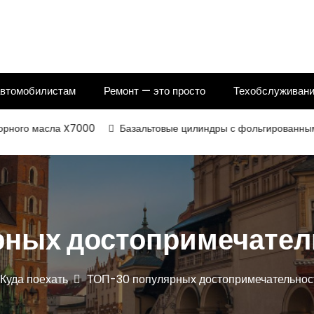
автомобилистам
Ремонт — это просто
Техобслуживани
сла X7000
Базальтовые цилиндры с фольгированным и некашир
ных достопримечател
Куда поехать
ТОП-30 популярных достопримечательнос