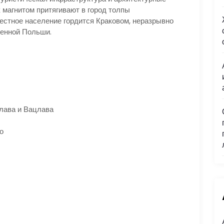
 магнитом притягивают в город толпы
Местное население гордится Краковом, неразрывно
менной Польши.
лава и Вацлава
о