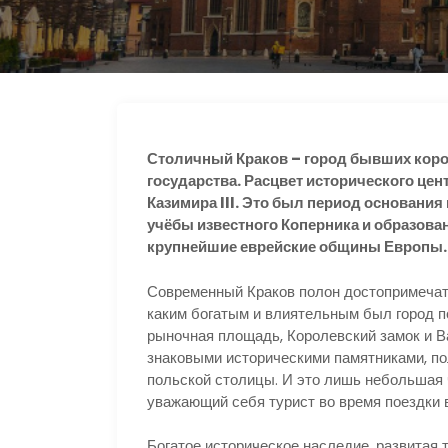
s
р
r
n
а
a
i
в
m
k
и
i
т
Столичный Краков – город бывших коро
ь
государства. Расцвет исторического цент
Казимира III. Это был период основания
учёбы известного Коперника и образова
крупнейшие еврейские общины Европы.
Современный Краков полон достопримечат
каким богатым и влиятельным был город п
рыночная площадь, Королевский замок и В
знаковыми историческими памятниками, п
польской столицы. И это лишь небольшая 
уважающий себя турист во время поездки в
Богатое историческое наследие, развитая