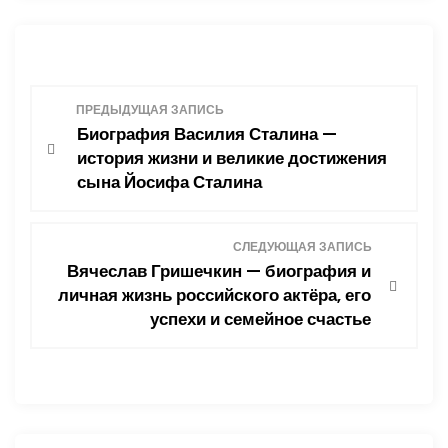
Н
ПРЕДЫДУЩАЯ ЗАПИСЬ
Биография Василия Сталина —
а
история жизни и великие достижения
сына Йосифа Сталина
в
и
СЛЕДУЮЩАЯ ЗАПИСЬ
Вячеслав Гришечкин — биография и
г
личная жизнь российского актёра, его
успехи и семейное счастье
а
ц
и