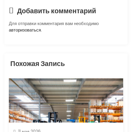
я
Добавить комментарий
п
Для отправки комментария вам необходимо
о
авторизоваться
.
з
а
Похожая Запись
п
и
с
я
м
11 мая 2026