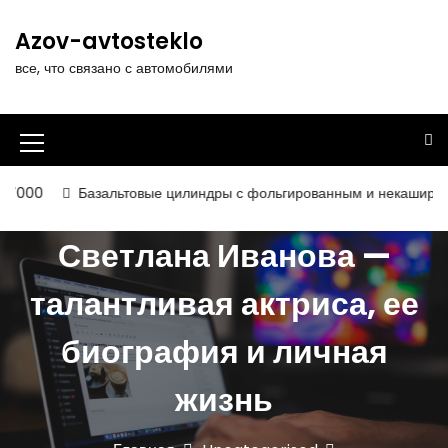
П
е
Azov-avtosteklo
р
все, что связано с автомобилями
е
й
т
и
И
к
к
с
Базальтовые цилиндры с фольгированным и некашированным пок
о
о
д
Светлана Иванова —
н
е
р
к
талантливая актриса, ее
ж
а
и
биография и личная
м
м
о
е
м
жизнь
у
н