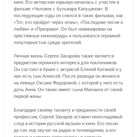
кино. Его актерская карьера началась с участия в
фильме «Человек с бульвара Капуцинов». В
последующие годы он снялся в таких фильмах, как
«Тот, кто пройдет через огонь», «Последние песни о
любви» и «Призраки». Он был номинирован на
престижные кинонаграды и пользовался огромной
популярностью среди зрителей.
Личная жизнь Сергея Захарова также является
предметом огромного интереса для поклонников.
Он состоял в браке с актрисой Еленой Катиной и у
них есть сын Алексей. После развода он женился
на певице Оксане Федоровой, с которой у него есть
дочь Анна. Он также имеет сына Михаила от своей
первой жены.
Благодаря своему таланту и преданности своей
профессии, Сергей Захаров оставил неизгладимый
след в истории русской музыки и кино. Его песни
до сих пор звучат на радио и телевидении, а его
талант и харизма запечатлены в сердцах