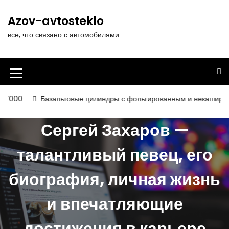
П
е
Azov-avtosteklo
р
все, что связано с автомобилями
е
й
т
и
И
к
к
с
азальтовые цилиндры с фольгированным и некашированным покрыт
о
о
д
Сергей Захаров —
н
е
р
к
талантливый певец, его
ж
а
и
биография, личная жизнь
м
м
о
е
м
и впечатляющие
у
н
достижения в карьере