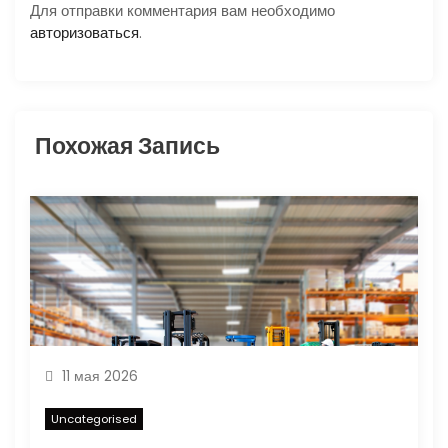
Для отправки комментария вам необходимо
о
авторизоваться
.
з
а
Похожая Запись
п
и
с
я
м
11 мая 2026
Uncategorised