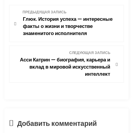
Н
ПРЕДЫДУЩАЯ ЗАПИСЬ
Глюк. История успеха — интересные
а
факты о жизни и творчестве
знаменитого исполнителя
в
и
СЛЕДУЮЩАЯ ЗАПИСЬ
Асси Катрин — биография, карьера и
г
вклад в мировой искусственный
интеллект
а
ц
и
я
Добавить комментарий
п