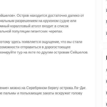
йшелов». Остров находится достаточно далеко от
циальным разрешением на круизном судне или
громный коралловый атолл входит в список
льной популяции гигантских черепах.
оэтому здесь появляется ощущение, что вы стали
 возможности отправиться в дорогостоющее
ронируйте тур на яхте по другим островам Сейшелов.
ение» можно на Серебряном берегу острова Ля-Диг.
ие пальмы и полыхающие закаты вскружат голову