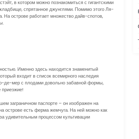
тэйт, в котором можно познакомиться с гигантскими
 кладбище, спрятанное джунглями. Помимо этого Ля-
а. На острове работает множество дайв-спотов,
ы.
ностью. Именно здесь находится знаменитый
оторый входит в список всемирного наследия
о-де-мер с плодами довольно забавной формы,
 приезжие!
вашем заграничном паспорте – он изображен на
 на острове есть ферма жемчуга. На ней можно как
 за удивительным процессом культивации