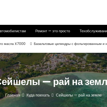
автомобилистам
Ремонт — это просто
Техобслуживани
X7000
Базальтовые цилиндры с фольгированным и некаширован
ейшелы — рай на зем
Главная
Куда поехать
Сейшелы — рай на земле