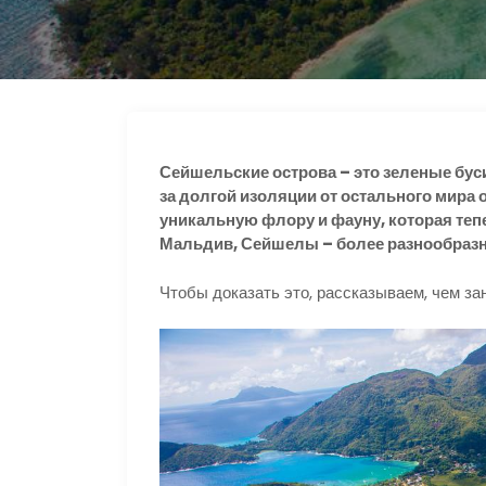
s
р
r
n
а
a
i
в
m
k
и
i
т
Сейшельские острова – это зеленые бус
ь
за долгой изоляции от остального мира
уникальную флору и фауну, которая теп
Мальдив, Сейшелы – более разнообразн
Чтобы доказать это, рассказываем, чем зан