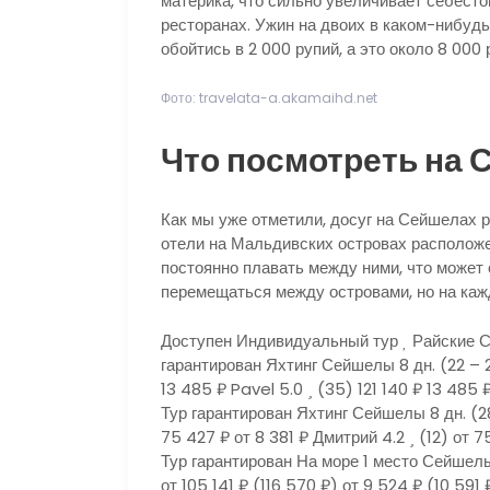
материка, что сильно увеличивает себестои
ресторанах. Ужин на двоих в каком-нибудь
обойтись в 2 000 рупий, а это около 8 000 
Фото: travelata-a.akamaihd.net
Что посмотреть на 
Как мы уже отметили, досуг на Сейшелах р
отели на Мальдивских островах расположе
постоянно плавать между ними, что может
перемещаться между островами, но на кажд
Доступен Индивидуальный тур
Райские С
гарантирован Яхтинг Сейшелы
8 дн.
(22 – 
13 485 ₽
Pavel 5.0
(35)
121 140 ₽
13 485 
Тур гарантирован Яхтинг Сейшелы
8 дн.
(2
75 427 ₽
от 8 381 ₽
Дмитрий 4.2
(12)
от 7
Тур гарантирован На море 1 место Сейше
от 105 141 ₽
(116 570 ₽)
от 9 524 ₽
(10 591 