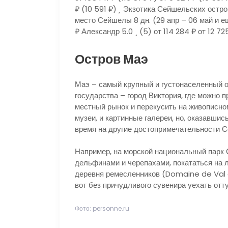
₽
(10 591 ₽)
Экзотика Сейшельских острово
место Сейшелы
8 дн.
(29 апр – 06 май и е
₽
Александр 5.0
(5)
от 114 284 ₽
от 12 72
Остров Маэ
Маэ – самый крупный и густонаселенный о
государства – город Виктория, где можно 
местный рынок и перекусить на живописном
музеи, и картинные галереи, но, оказавшис
время на другие достопримечательности 
Например, на морской национальный парк 
дельфинами и черепахами, покататься на 
деревня ремесленников (Domaine de Val de
вот без причудливого сувенира уехать отт
Фото: personne.ru