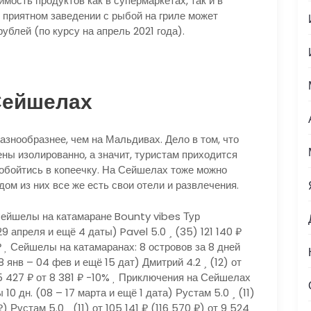
мость продуктов как в супермаркетах, так и в
 приятном заведении с рыбой на гриле может
рублей (по курсу на апрель 2021 года).
Сейшелах
азнообразнее, чем на Мальдивах. Дело в том, что
ны изолированно, а значит, туристам приходится
 обойтись в копеечку. На Сейшелах тоже можно
ом из них все же есть свои отели и развлечения.
ейшелы на катамаране Bounty vibes Тур
29 апреля и ещё 4 даты)
Pavel 5.0
(35)
121 140 ₽
₽
Сейшелы на катамаранах: 8 островов за 8 дней
8 янв – 04 фев и ещё 15 дат)
Дмитрий 4.2
(12)
от
5 427 ₽
от 8 381 ₽
-10%
Приключения на Сейшелах
лы
10 дн.
(08 – 17 марта и ещё 1 дата)
Рустам 5.0
(11)
₽)
Рустам 5.0
(11)
от 105 141 ₽
(116 570 ₽)
от 9 524