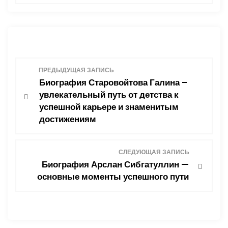
Н
ПРЕДЫДУЩАЯ ЗАПИСЬ
Биография Старовойтова Галина –
а
увлекательный путь от детства к
успешной карьере и знаменитым
в
достижениям
и
СЛЕДУЮЩАЯ ЗАПИСЬ
г
Биография Арслан Сибгатуллин —
основные моменты успешного пути
а
ц