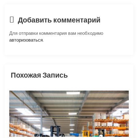
и
я
Добавить комментарий
п
Для отправки комментария вам необходимо
о
авторизоваться
.
з
а
Похожая Запись
п
и
с
я