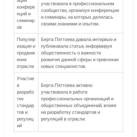
ация
участвовала в профессиональном
конфере
сообществе, организуя конференции
нций и
и семинары, на которых делилась
семинар
своими знаниями и опытом.
ов
Популяр
Берта Пяттоева давала интервью и
изация и
публиковала статьи, информируя
продвиж
общественность о важности
ение
развития данной сферы и привлекая
отрасли
новых специалистов.
Участие
в
Берта Пяттоева активно
разрабо
участвовала в работе
тке
профессиональных организаций и
стандар
общественных объединений, влияя
тов и
на разработку стандартов и
регуляц
регуляций в отрасли.
ий