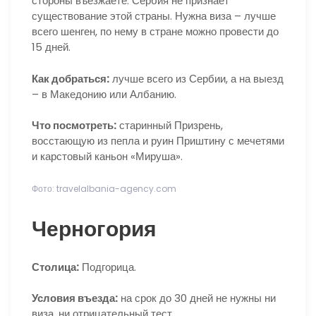
стороны въезжаете: Сербия не признает
существование этой страны. Нужна виза – лучше
всего шенген, по нему в стране можно провести до
15 дней.
Как добраться:
лучше всего из Сербии, а на выезд
– в Македонию или Албанию.
Что посмотреть:
старинный Призрень,
восстающую из пепла и руин Приштину с мечетями
и карстовый каньон «Мируша».
Фото: travelalbania-agency.com
Черногория
Столица:
Подгорица.
Условия въезда:
на срок до 30 дней не нужны ни
виза, ни отрицательный тест.