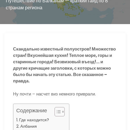
ю
Путешествие по Балканам — краткий гайд по 8
странам региона
Скандально известный полуостров! Множество
стран! Вкуснейшая кухня! Теплое море, горы и
старинные города! Безвизовый въезд!… и
другие кричащие заголовки, с которых можно
было бы начать эту статью. Все сказанное –
правда.
Ну почти – насчет виз немного приврали.
Содержание
Где находится?
Албания