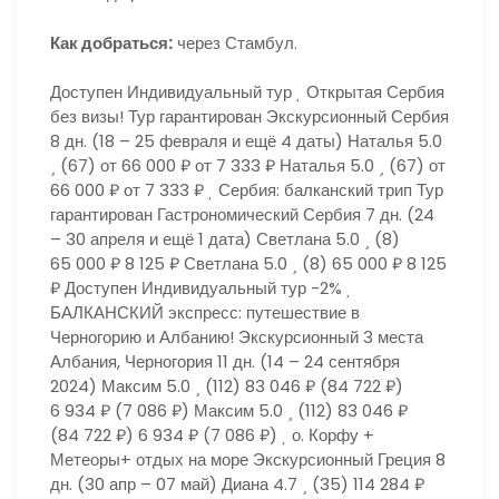
Как добраться:
через Стамбул.
Доступен Индивидуальный тур
Открытая Сербия
без визы! Тур гарантирован Экскурсионный Сербия
8 дн.
(18 – 25 февраля и ещё 4 даты)
Наталья 5.0
(67)
от 66 000 ₽
от 7 333 ₽
Наталья 5.0
(67)
от
66 000 ₽
от 7 333 ₽
Сербия: балканский трип Тур
гарантирован Гастрономический Сербия
7 дн.
(24
– 30 апреля и ещё 1 дата)
Светлана 5.0
(8)
65 000 ₽
8 125 ₽
Светлана 5.0
(8)
65 000 ₽
8 125
₽
Доступен Индивидуальный тур
-2%
БАЛКАНСКИЙ экспресс: путешествие в
Черногорию и Албанию! Экскурсионный 3 места
Албания, Черногория
11 дн.
(14 – 24 сентября
2024)
Максим 5.0
(112)
83 046 ₽
(84 722 ₽)
6 934 ₽
(7 086 ₽)
Максим 5.0
(112)
83 046 ₽
(84 722 ₽)
6 934 ₽
(7 086 ₽)
о. Корфу +
Метеоры+ отдых на море Экскурсионный Греция
8
дн.
(30 апр – 07 май)
Диана 4.7
(35)
114 284 ₽