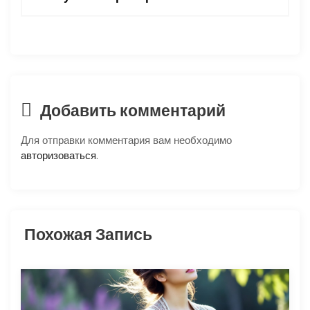
г
а
ц
Добавить комментарий
и
я
Для отправки комментария вам необходимо
авторизоваться
.
п
о
Похожая Запись
з
а
п