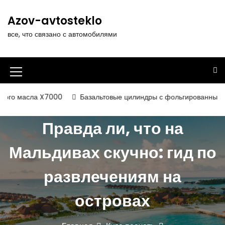
П
е
Azov-avtosteklo
р
все, что связано с автомобилями
е
й
т
и
И
к
к
с
асла X7000
Базальтовые цилиндры с фольгированным и некаши
о
о
д
Правда ли, что на
н
е
р
к
Мальдивах скучно: гид по
ж
а
и
развлечениям на
м
м
о
е
м
островах
у
н