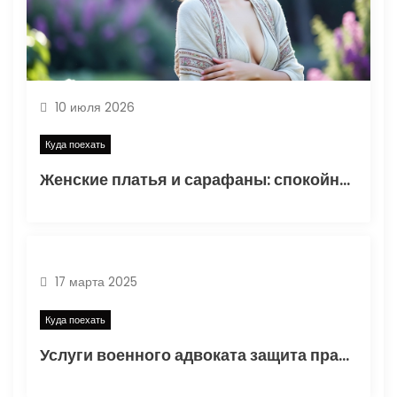
и
с
я
10 июля 2026
м
Куда поехать
Женские платья и сарафаны: спокойный силуэт, комфортная посадка, аккуратная отделка
17 марта 2025
Куда поехать
Услуги военного адвоката защита прав военнослужащих