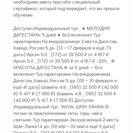
необходимо иметь при себе специальный
сертификат, который подтверждает, что вы прошли
обучение.
Доступен Индивидуальный тур
★ МЕЛОДИЯ
ДАГЕСТАНА: 5 дней ★ Всё включено! Тур
гарантирован На внедорожниках 2 места Дагестан,
Кавказ, Россия
5 дн.
(13 – 17 февраля и ещё 73
даты)
Арсен 5.0
(172)
от 29 500 ₽
от 4 917 ₽
Арсен 5.0
(172)
от 29 500 ₽
от 4 917 ₽
-23%
✼
КРАСОТЫ ДАГЕСТАНА ✼ за 5 дней — Всё
включено! Тур гарантирован На внедорожниках
Дагестан, Кавказ, Россия
5 дн.
(06 – 10 февраля и
ещё 41 дата)
Шамиль 4.8
(185)
32 500 ₽
(42 000
₽)
5 417 ₽
(7 000 ₽)
Шамиль 4.8
(185)
32 500 ₽
(42 000 ₽)
5 417 ₽
(7 000 ₽)
Доступен
Индивидуальный тур
WOW, ШРИ-ЛАНКА! В
погоне за приключениями: киты, горы, чай и
святыни. Тур гарантирован Экскурсионный 2 места
Шри-Ланка
14 дн.
(19 апр – 02 май и ещё 3 даты)
Полина 5.0
(20)
91 097 ₽
6 102 ₽
Полина 5.0