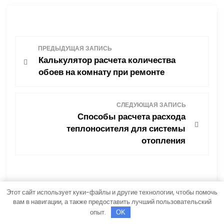
Н
ПРЕДЫДУЩАЯ ЗАПИСЬ
Калькулятор расчета количества
а
обоев на комнату при ремонте
в
СЛЕДУЮЩАЯ ЗАПИСЬ
и
Способы расчета расхода
теплоносителя для системы
г
отопления
а
ц
Этот сайт использует куки-файлы и другие технологии, чтобы помочь
и
вам в навигации, а также предоставить лучший пользовательский
опыт.
OK
Добавить комментарий