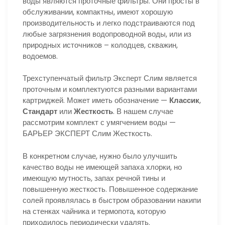
воды являются проточные фильтры. Они просты в
обслуживании, компактны, имеют хорошую
производительность и легко подстраиваются под
любые загрязнения водопроводной воды, или из
природных источников – колодцев, скважин,
водоемов.
Трехступенчатый фильтр Эксперт Слим является
проточным и комплектуются разными вариантами
картриджей. Может иметь обозначение —
Классик
,
Стандарт
или
Жесткость
. В нашем случае
рассмотрим комплект с умягчением воды —
БАРЬЕР ЭКСПЕРТ Слим Жесткость.
В конкретном случае, нужно было улучшить
качество воды не имеющей запаха хлорки, но
имеющую мутность, запах речной тины и
повышенную жесткость. Повышенное содержание
солей проявлялась в быстром образовании накипи
на стенках чайника и термопота, которую
приходилось периодически удалять.