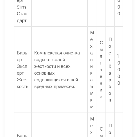
ерт
0
Slim
0
Стан
0
дарт
М
е
П
С
х
о
м
Барь
Комплексная очистка
а
с
я
1
ер
воды от солей
н
т
г
0
Эксп
жесткости и всех
и
К
ч
0
ерт
основных
к
а
е
0
Жест
содержащихся в ней
а
р
н
0
кость
вредных примесей.
5
б
и
м
о
е
к
н
м
М
е
П
С
х
о
Барь
м