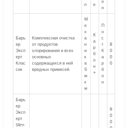
о
п
е
н
М
е
П
х
о
К
Барь
Комплексная очистка
а
с
а
ер
от продуктов
н
т
8
р
Эксп
хлорирования и всех
и
К
0
б
ерт
основных
к
а
0
о
Клас
содержащихся в ней
а
р
0
н
сик
вредных примесей.
5
б
+
м
о
к
н
м
Барь
ер
8
Эксп
0
ерт
0
Slim
0