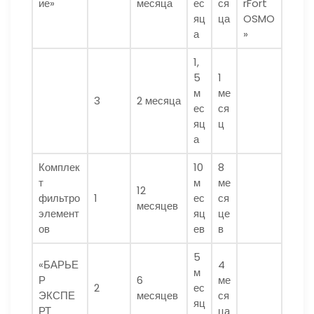
ие»
месяца
ес
ся
rFort
яц
ца
OSMO
а
»
1,
5
1
м
ме
3
2 месяца
ес
ся
яц
ц
а
Комплек
10
8
т
м
ме
12
фильтро
1
ес
ся
месяцев
элемент
яц
це
ов
ев
в
5
«БАРЬЕ
4
м
Р
6
ме
2
ес
ЭКСПЕ
месяцев
ся
яц
РТ
ца