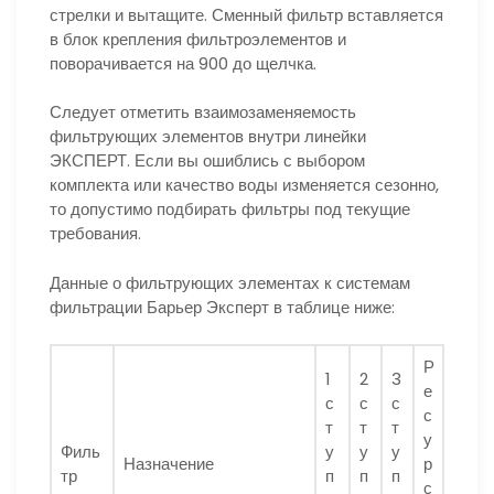
стрелки и вытащите. Сменный фильтр вставляется
в блок крепления фильтроэлементов и
поворачивается на 900 до щелчка.
Следует отметить взаимозаменяемость
фильтрующих элементов внутри линейки
ЭКСПЕРТ. Если вы ошиблись с выбором
комплекта или качество воды изменяется сезонно,
то допустимо подбирать фильтры под текущие
требования.
Данные о фильтрующих элементах к системам
фильтрации Барьер Эксперт в таблице ниже:
Р
1
2
3
е
с
с
с
с
т
т
т
у
Филь
у
у
у
Назначение
р
тр
п
п
п
с