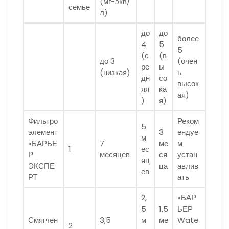
(мг-экв/
семье
л)
до
до
более
4
5
5
(с
(в
до 3
(очен
ре
ы
(низкая)
ь
дн
со
высок
яя
ка
ая)
)
я)
Фильтро
Реком
5
элемент
3
ендуе
м
«БАРЬЕ
7
ме
м
1
ес
Р
месяцев
ся
устан
яц
ЭКСПЕ
ца
авлив
ев
РТ
ать
2,
«БАР
5
1,5
ЬЕР
Смягчен
3,5
м
ме
Wate
2