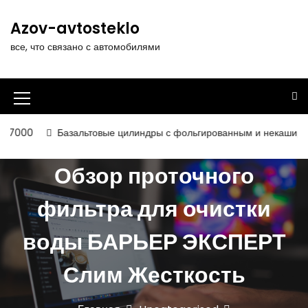
П
е
Azov-avtosteklo
р
все, что связано с автомобилями
е
й
т
и
И
к
к
с
Базальтовые цилиндры с фольгированным и некашированным покры
о
о
д
Обзор проточного
н
е
р
к
фильтра для очистки
ж
а
и
воды БАРЬЕР ЭКСПЕРТ
м
м
о
е
м
Слим Жесткость
у
н