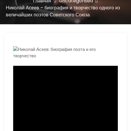
ю
Главная
Uncategorised
Николай Асеев – биография и творчество одного из
величайших поэтов Советского Союза