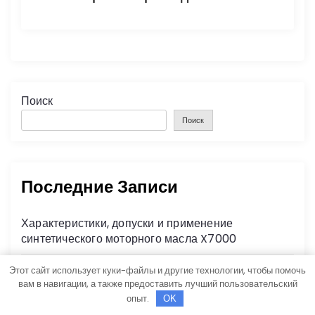
Поиск
Поиск
Последние Записи
Характеристики, допуски и применение
синтетического моторного масла X7000
Этот сайт использует куки-файлы и другие технологии, чтобы помочь
Базальтовые цилиндры с фольгированным и
вам в навигации, а также предоставить лучший пользовательский
некашированным покрытием для теплоизоляции
опыт.
OK
труб и дымоходов со сроком службы 25 лет