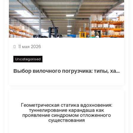
м
11 мая 2026
Uncategorised
Выбор вилочного погрузчика: типы, характеристики и области применения