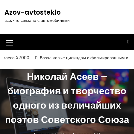
П
е
Azov-avtosteklo
р
все, что связано с автомобилями
е
й
т
и
И
к
к
с
00
Базальтовые цилиндры с фольгированным и некашированным
о
о
д
Николай Асеев –
н
е
р
к
биография и творчество
ж
а
и
одного из величайших
м
м
о
е
м
поэтов Советского Союза
у
н