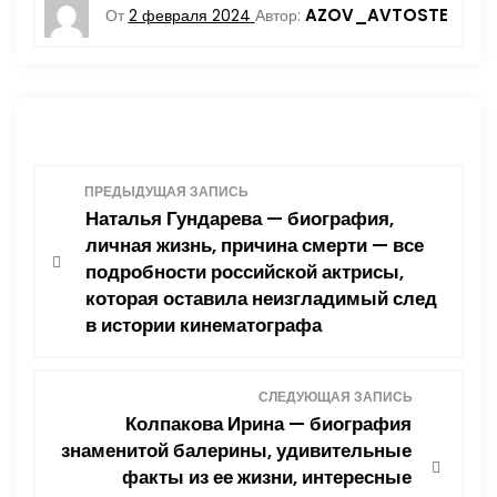
AZOV_AVTOSTE
От
2 февраля 2024
Автор:
Н
ПРЕДЫДУЩАЯ ЗАПИСЬ
Наталья Гундарева — биография,
а
личная жизнь, причина смерти — все
подробности российской актрисы,
в
которая оставила неизгладимый след
в истории кинематографа
и
г
СЛЕДУЮЩАЯ ЗАПИСЬ
Колпакова Ирина — биография
а
знаменитой балерины, удивительные
ц
факты из ее жизни, интересные