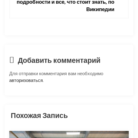
подробности и все, что стоит знать, по
и
Википедии
я
п
о
Добавить комментарий
з
Для отправки комментария вам необходимо
а
авторизоваться
.
п
и
Похожая Запись
с
я