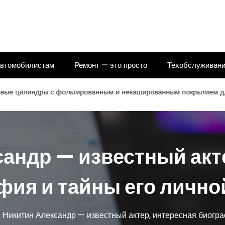
автомобилистам
Ремонт — это просто
Техобслуживани
индры с фольгированным и некашированным покрытием для теплои
андр — известный акт
фия и тайны его лично
Никитин Александр — известный актер, интересная биогра