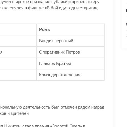
лучил широкое признание публики и принес актеру
акже снялся в фильме «В бой идут одни старики»,
Роль
Бандит пернатый
зя
Оперативник Петров
Главарь Братвы
Командир отделения
сиональную деятельность был отмечен рядом наград
ков и зрителей.
л Никитин, стала премия «Золотой Орел» в