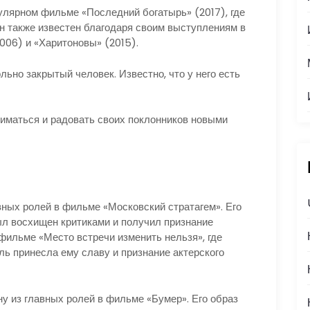
пулярном фильме «Последний богатырь» (2017), где
ин также известен благодаря своим выступлениям в
006) и «Харитоновы» (2015).
ьно закрытый человек. Известно, что у него есть
иматься и радовать своих поклонников новыми
вных ролей в фильме «Московский стратагем». Его
ыл восхищен критиками и получил признание
 фильме «Место встречи изменить нельзя», где
ль принесла ему славу и признание актерского
у из главных ролей в фильме «Бумер». Его образ