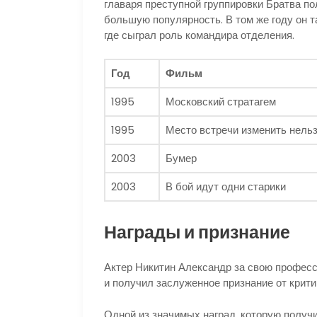
главаря преступной группировки Братва по
большую популярность. В том же году он т
где сыграл роль командира отделения.
Год
Фильм
1995
Московский стратагем
1995
Место встречи изменить нель
2003
Бумер
2003
В бой идут одни старики
Награды и признание
Актер Никитин Александр за свою профес
и получил заслуженное признание от крити
Одной из значимых наград, которую получи