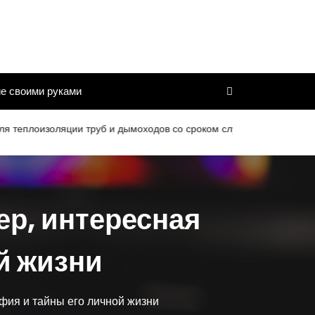
е своими руками
золяции труб и дымоходов со сроком службы 25 лет
Характ
ер, интересная
й жизни
фия и тайны его личной жизни