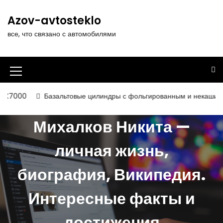
П
е
Azov-avtosteklo
р
все, что связано с автомобилями
е
й
т
и
И
к
к
с
Базальтовые цилиндры с фольгированным и некашированным покры
о
о
д
Михалков Никита —
н
е
р
к
личная жизнь,
ж
а
и
биография, Википедия.
м
м
о
е
м
Интересные факты и
у
н
достижения