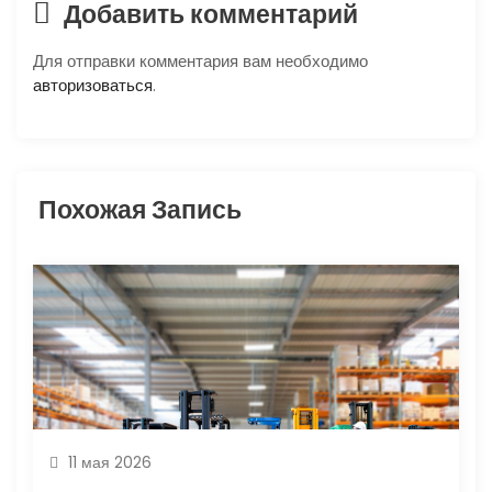
п
Добавить комментарий
о
Для отправки комментария вам необходимо
авторизоваться
.
з
а
п
Похожая Запись
и
с
я
м
11 мая 2026