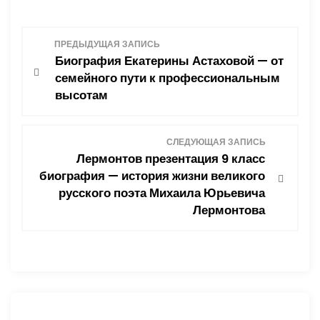
Н
ПРЕДЫДУЩАЯ ЗАПИСЬ
Биография Екатерины Астаховой — от
а
семейного пути к профессиональным
высотам
в
и
СЛЕДУЮЩАЯ ЗАПИСЬ
Лермонтов презентация 9 класс
г
биография — история жизни великого
русского поэта Михаила Юрьевича
а
Лермонтова
ц
и
я