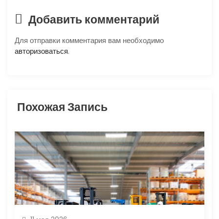
п
Добавить комментарий
о
Для отправки комментария вам необходимо
з
авторизоваться
.
а
п
Похожая Запись
и
с
я
м