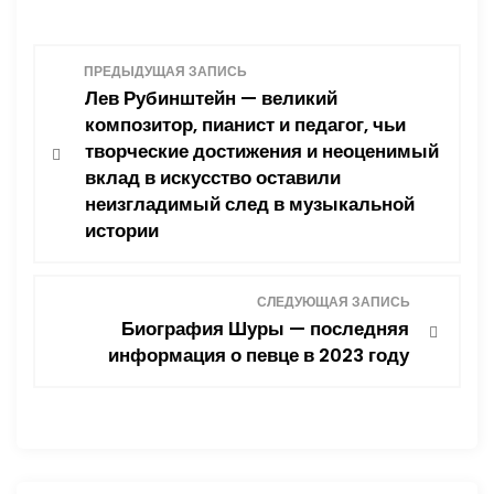
Н
ПРЕДЫДУЩАЯ ЗАПИСЬ
Лев Рубинштейн — великий
а
композитор, пианист и педагог, чьи
творческие достижения и неоценимый
в
вклад в искусство оставили
неизгладимый след в музыкальной
и
истории
г
а
СЛЕДУЮЩАЯ ЗАПИСЬ
Биография Шуры — последняя
ц
информация о певце в 2023 году
и
я