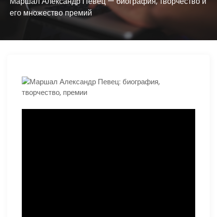
ю
Маршал Александр Певец — биография, творчество и
его множество премий