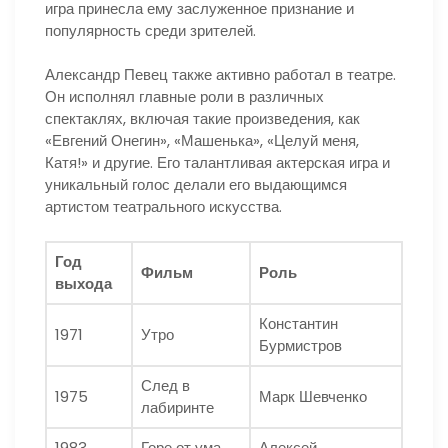
игра принесла ему заслуженное признание и
популярность среди зрителей.
Александр Певец также активно работал в театре.
Он исполнял главные роли в различных
спектаклях, включая такие произведения, как
«Евгений Онегин», «Машенька», «Целуй меня,
Катя!» и другие. Его талантливая актерская игра и
уникальный голос делали его выдающимся
артистом театрального искусства.
Год
Фильм
Роль
выхода
Константин
1971
Утро
Бурмистров
След в
1975
Марк Шевченко
лабиринте
1983
Горе от ума
Алексей