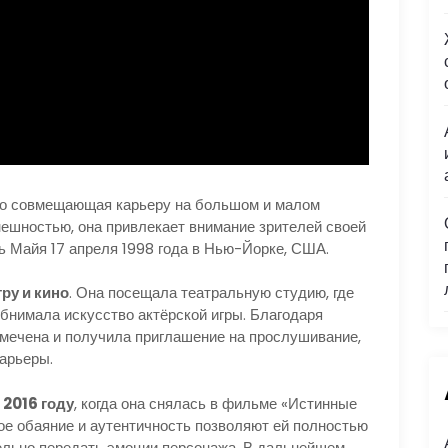
но совмещающая карьеру на большом и малом
внешностью, она привлекает внимание зрителей своей
ь Майя 17 апреля 1998 года в Нью-Йорке, США.
ру и кино
. Она посещала театральную студию, где
бнимала искусство актёрской игры. Благодаря
мечена и получила приглашение на прослушивание,
карьеры.
 2016 году
, когда она снялась в фильме «Истинные
е обаяние и аутентичность позволяют ей полностью
тельно передать эмоции персонажа. В дальнейшем