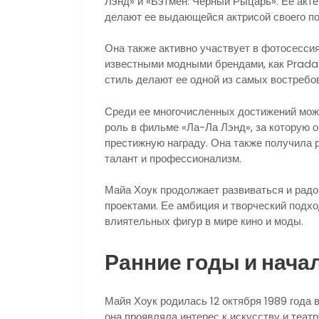
Лэнд» и «Бэтмен: Черный Рыцарь». Ее акт
делают ее выдающейся актрисой своего по
Она также активно участвует в фотосессия
известными модными брендами, как Prada и
стиль делают ее одной из самых востребо
Среди ее многочисленных достижений мож
роль в фильме «Ла-Ла Лэнд», за которую 
престижную награду. Она также получила 
талант и профессионализм.
Майа Хоук продолжает развиваться и рад
проектами. Ее амбиция и творческий подхо
влиятельных фигур в мире кино и моды.
Ранние годы и нача
Майя Хоук родилась 12 октября 1989 года 
она проявляла интерес к искусству и теат