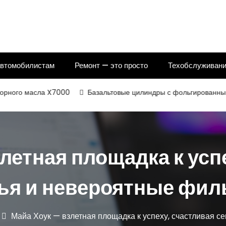
автомобилистам
Ремонт — это просто
Техобслуживани
масла X7000
Базальтовые цилиндры с фольгированным и некаш
летная площадка к усп
ья и невероятные фи
Майа Хоук — взлетная площадка к успеху, счастливая 