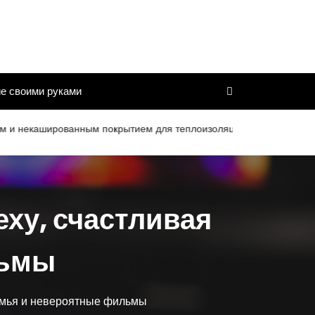
е своими руками
ированным покрытием для теплоизоляции труб и дымоходов со ср
еху, счастливая
льмы
семья и невероятные фильмы