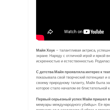
Майя Хоук
– талантливая актриса, успеш
экране. Наряду с отличной игрой и яркой 
искренностью и естественностью. Родилас
С детства Майя проявляла интерес к теат
показывала свой творческий потенциал и о
своему природному таланту, Майя была за
которое стало началом ее блистательной 
Первый серьезный успех Майи пришел в
мемуары международного убийцы». Ее ярко
погрузиться в создаваемый образ и трога