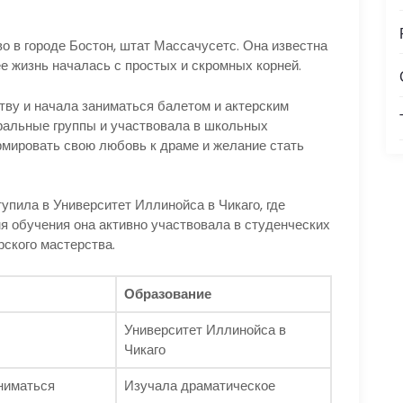
о в городе Бостон, штат Массачусетс. Она известна
ее жизнь началась с простых и скромных корней.
тву и начала заниматься балетом и актерским
ральные группы и участвовала в школьных
рмировать свою любовь к драме и желание стать
упила в Университет Иллинойса в Чикаго, где
я обучения она активно участвовала в студенческих
рского мастерства.
Образование
Университет Иллинойса в
Чикаго
аниматься
Изучала драматическое