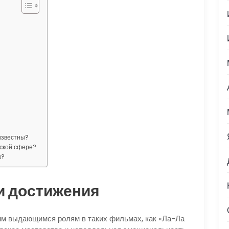
известны?
рской сфере?
к?
 и достижения
им выдающимся ролям в таких фильмах, как «Ла-Ла