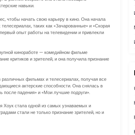
ктерские навыки.
с, чтобы начать свою карьеру в кино. Она начала
 телесериалах, таких как «Зачарованные» и «Скорая
 первый опыт работы на телевидении и привлекли
 крупной киноработе — комедийном фильме
ание критиков и зрителей, и она получила признание
 различных фильмах и телесериалах, получая все
дающиеся актерские способности. Она снялась в
нь после падения» и «Мои лучшие подруги».
йя Хоук стала одной из самых узнаваемых и
радами стали не только признание зрителей, но и