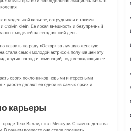
ерское мастерство и неподдельная эмоциональность
коления.
х и модельной карьере, сотрудничая с такими
 Calvin Klein. Ее яркая внешность и безупречный
ванных моделей на сегодняшний день.
но назвать награду «Оскар» за лучшую женскую
она стала самой молодой актрисой, получившей эту
ряд других наград и номинаций, подтверждающих ее
овать своих поклонников новыми интересными
д к работе делают ее одной из самых ярких и
ло карьеры
в городе Теаз Вэлли, штат Миссури. С самого детства
ру. В раннем возрасте она стала посещать