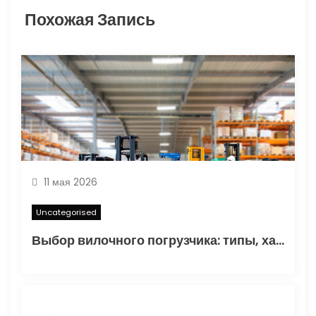
Похожая Запись
а
п
и
с
я
м
11 мая 2026
Uncategorised
Выбор вилочного погрузчика: типы, характеристики и области применения