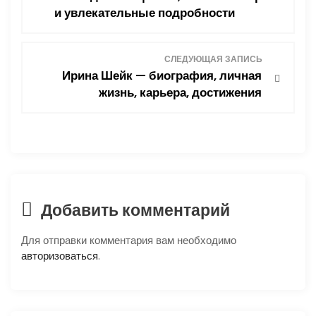
и увлекательные подробности
в
и
СЛЕДУЮЩАЯ ЗАПИСЬ
Ирина Шейк — биография, личная
г
жизнь, карьера, достижения
а
ц
и
я
Добавить комментарий
п
Для отправки комментария вам необходимо
авторизоваться
.
о
з