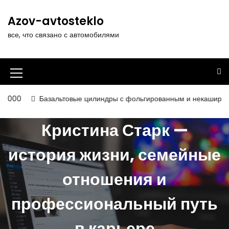
П
е
Azov-avtosteklo
р
все, что связано с автомобилями
е
й
т
и
И
к
к
с
зальтовые цилиндры с фольгированным и некашированным покрыт
о
о
д
Кристина Старк —
н
е
р
к
история жизни, семейные
ж
а
и
отношения и
м
м
о
е
м
профессиональный путь
у
н
в карьере