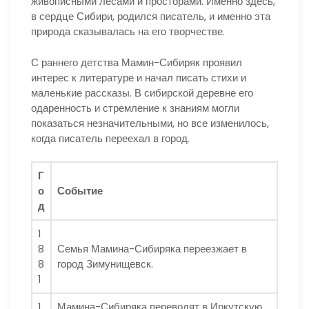
живописными лесами и просторами. Именно здесь,
в сердце Сибири, родился писатель, и именно эта
природа сказывалась на его творчестве.
С раннего детства Мамин-Сибиряк проявил
интерес к литературе и начал писать стихи и
маленькие рассказы. В сибирской деревне его
одаренность и стремление к знаниям могли
показаться незначительными, но все изменилось,
когда писатель переехал в город.
Г
о
Событие
д
1
8
Семья Мамина-Сибиряка переезжает в
8
город Зимунищевск.
1
1
Мамина-Сибиряка переводят в Иркутскую