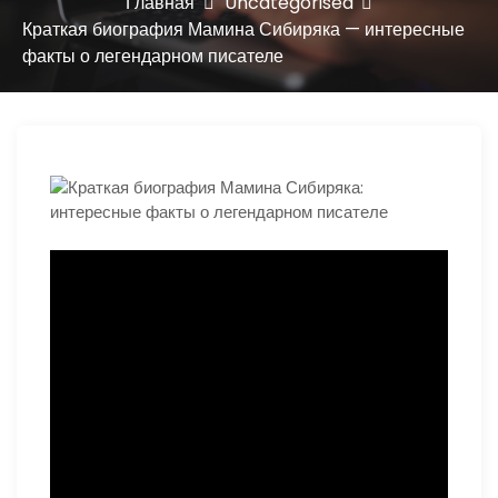
ю
Главная
Uncategorised
Краткая биография Мамина Сибиряка — интересные
факты о легендарном писателе