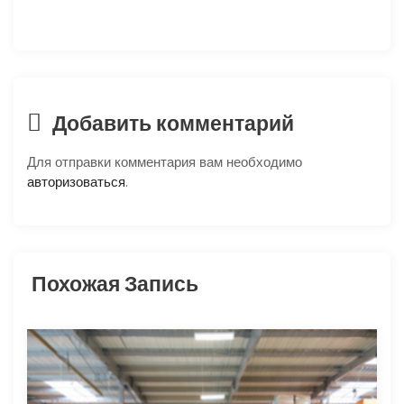
ц
и
я
Добавить комментарий
п
Для отправки комментария вам необходимо
о
авторизоваться
.
з
а
Похожая Запись
п
и
с