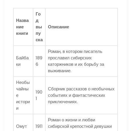
Го
Назва
д
ние
вы
Описание
книги
пу
ска
Роман, в котором писатель
Байба
189
прославил сибирских
ки
6
каторжников и их борьбу за
выживание.
Необы
чайны
Сборник рассказов о необычных
190
е
событиях и фантастических
1
истори
приключениях.
и
Роман о жизни и любви
Омут
1911
сибирской крепостной девушки