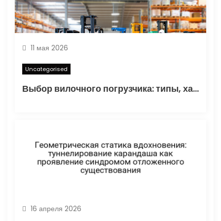
я
м
11 мая 2026
Uncategorised
Выбор вилочного погрузчика: типы, характеристики и области применения
16 апреля 2026