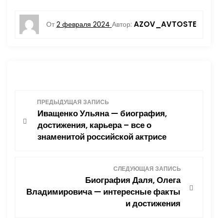
AZOV_AVTOSTE
От
2 февраля 2024
Автор:
Н
ПРЕДЫДУЩАЯ ЗАПИСЬ
Иващенко Ульяна — биография,
а
достижения, карьера – все о
знаменитой российской актрисе
в
и
СЛЕДУЮЩАЯ ЗАПИСЬ
Биография Даля, Олега
г
Владимировича — интересные факты
и достижения
а