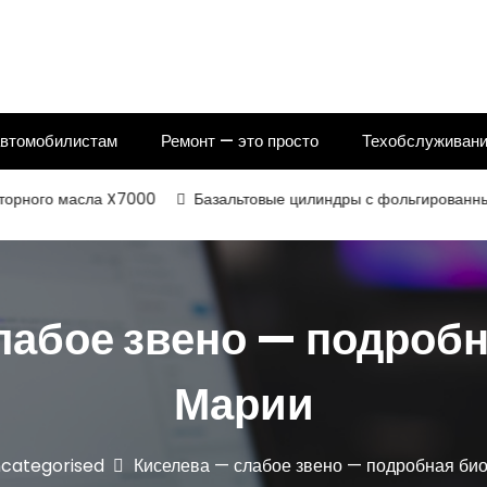
автомобилистам
Ремонт — это просто
Техобслуживани
 масла X7000
Базальтовые цилиндры с фольгированным и нека
лабое звено — подроб
Марии
categorised
Киселева — слабое звено — подробная би