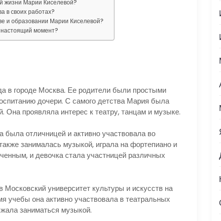
ой жизни Марии Киселевой?
а в своих работах?
ве и образовании Марии Киселевой?
в настоящий момент?
да в городе Москва. Ее родители были простыми
воспитанию дочери. С самого детства Мария была
 Она проявляла интерес к театру, танцам и музыке.
 была отличницей и активно участвовала во
акже занималась музыкой, играла на фортепиано и
еченным, и девочка стала участницей различных
 Московский университет культуры и искусств на
мя учебы она активно участвовала в театральных
лжала заниматься музыкой.