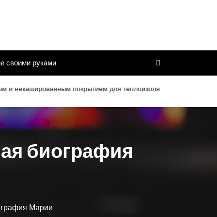
е своими руками
шированным покрытием для теплоизоляции труб и дымоходов со с
ная биография
ография Марии