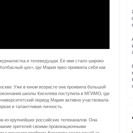
журналистка и телеведущая. Ее имя стало широко
Колбасный цех», где Мария ярко проявила себя как
Москве. Уже в юном возрасте она проявила большой
е окончания школы Киселева поступила в МГИМО, где
университетский период Мария активно участвовала
яркая и талантливая личность.
м из крупнейших российских телеканалов. Она
имание зрителей своими провокационными
м к решению проблем. Киселева стала одной из