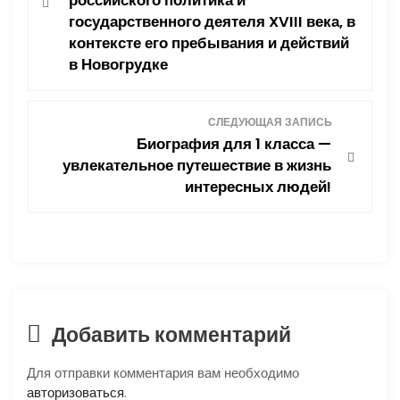
российского политика и
в
государственного деятеля XVIII века, в
контексте его пребывания и действий
и
в Новогрудке
г
а
СЛЕДУЮЩАЯ ЗАПИСЬ
Биография для 1 класса —
ц
увлекательное путешествие в жизнь
интересных людей!
и
я
п
о
Добавить комментарий
з
Для отправки комментария вам необходимо
авторизоваться
.