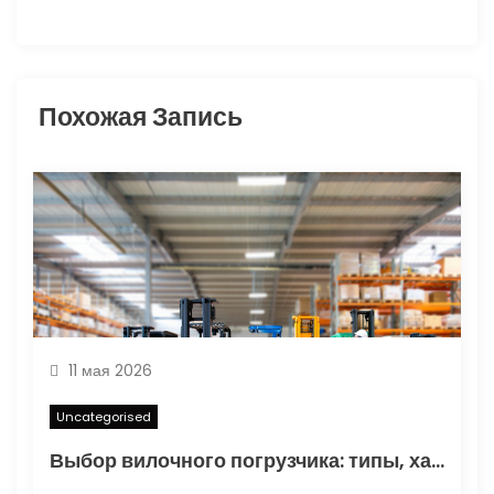
а
п
и
Похожая Запись
с
я
м
11 мая 2026
Uncategorised
Выбор вилочного погрузчика: типы, характеристики и области применения