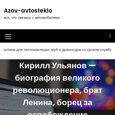
П
е
Azov-avtosteklo
р
все, что связано с автомобилями
е
й
т
и
И
к
к
с
еплоизоляции труб и дымоходов со сроком службы 25 лет
Же
о
о
д
Кирилл Ульянов —
н
е
р
к
биография великого
ж
а
и
революционера, брат
м
м
о
е
м
Ленина, борец за
у
н
освобождение