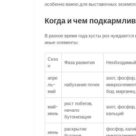
особенно важно для выставочных экземпля
Когда и чем подкармлив
В разное время года кусты роз нуждаются
иные элементы:
Сезо
Фаза развития
Необходимый
н
апре
азот, фосфор,
ль-
набухание почек
микроэлемент
май
бор, марганец
рост побегов,
май-
азот, фосфор,
начало
июнь
кальций
бутонизации
раскрытие
фосфор, кали
июнь
бутонов
микроэлемен