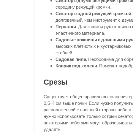
Секатор с двумя режущими кромк
середину режущей кромки.
Секатор с одной режущей кромкой
долговечный, чем инструмент с дву
Перчатки
. Для защиты рук от шипов
эластичного материала.
Садовые ножницы с длинными ру
высоких плетистых и кустарниковых 
стеблей.
Садовая пила
. Необходима для обре
Коврик под колени
. Поможет подобр
Срезы
Существует общее правило выполнения сре
0,5–1 см выше почки. Если нужно получить
расположенной с внешней стороны побега. 
нужно использовать только острый секатор
некоторыми побегами могут образовыватьс
удалять.