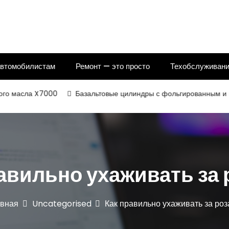
автомобилистам
Ремонт — это просто
Техобслуживани
асла X7000
Базальтовые цилиндры с фольгированным и некаши
авильно ухаживать за
авная
Uncategorised
Как правильно ухаживать за ро