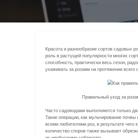
s
р
r
n
а
a
i
в
m
k
и
i
т
Красота и разнообразие сортов садовых р
ь
роль в растущей популярности многих сорт
способность, практически весь сезон, рад
ухаживать за розами на протяжении всего 
Правильный уход за розам
Часто садоводами выполняются только два
Такие операции, как мульчирование почвы 
всеми любителями роз, в результате чего 
количество споров также вызывает обрезка
их необходимо соблюдать.