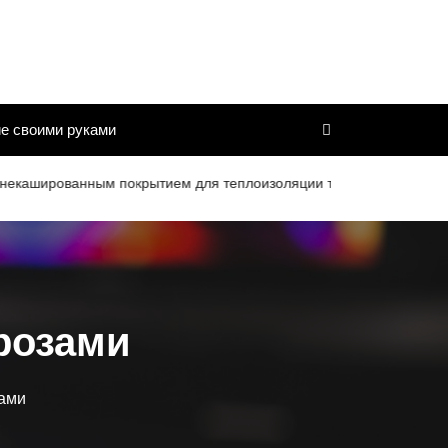
е своими руками
рованным покрытием для теплоизоляции труб и дымоходов со сро
 розами
зами