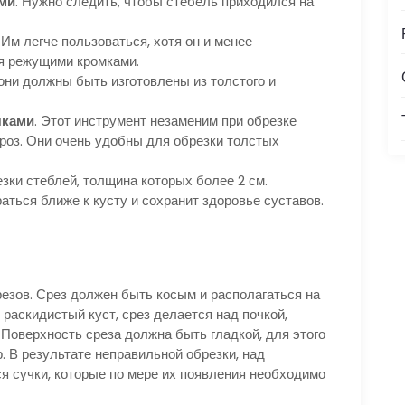
ами
. Нужно следить, чтобы стебель приходился на
. Им легче пользоваться, хотя он и менее
мя режущими кромками.
 они должны быть изготовлены из толстого и
чками
. Этот инструмент незаменим при обрезке
роз. Они очень удобны для обрезки толстых
зки стеблей, толщина которых более 2 см.
аться ближе к кусту и сохранит здоровье суставов.
зов. Срез должен быть косым и располагаться на
 раскидистый куст, срез делается над почкой,
Поверхность среза должна быть гладкой, для этого
. В результате неправильной обрезки, над
я сучки, которые по мере их появления необходимо