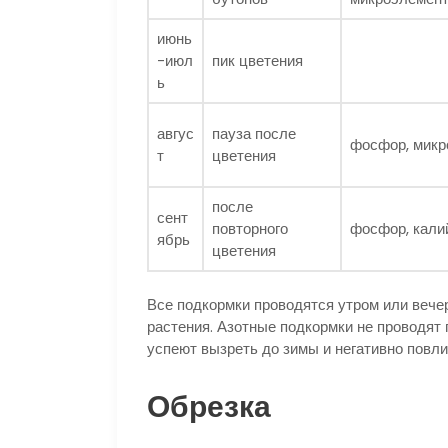
июнь
-июл
пик цветения
ь
авгус
пауза после
фосфор, мик
т
цветения
после
сент
повторного
фосфор, кали
ябрь
цветения
Все подкормки проводятся утром или вече
растения. Азотные подкормки не проводят 
успеют вызреть до зимы и негативно повли
Обрезка