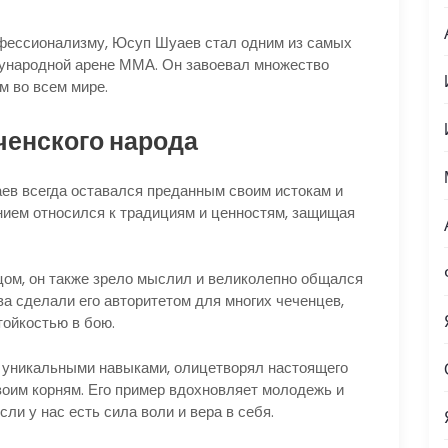
офессионализму, Юсуп Шуаев стал одним из самых
ународной арене ММА. Он завоевал множество
ым во всем мире.
ченского народа
ев всегда оставался преданным своим истокам и
нием относился к традициям и ценностям, защищая
ом, он также зрело мыслил и великолепно общался
ва сделали его авторитетом для многих чеченцев,
тойкостью в бою.
и уникальными навыками, олицетворял настоящего
своим корням. Его пример вдохновляет молодежь и
сли у нас есть сила воли и вера в себя.