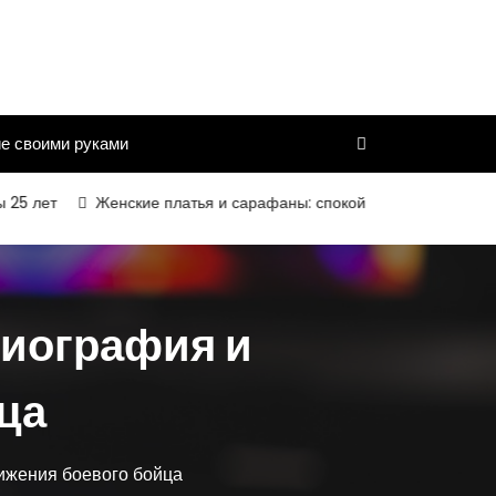
е своими руками
т
Женские платья и сарафаны: спокойный силуэт, комфортная 
биография и
ца
ижения боевого бойца