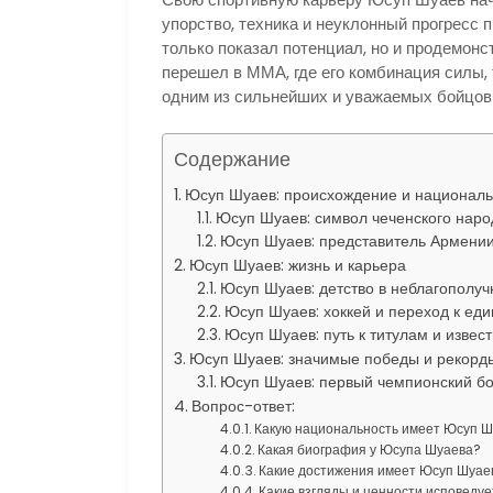
упорство, техника и неуклонный прогресс 
только показал потенциал, но и продемон
перешел в ММА, где его комбинация силы, 
одним из сильнейших и уважаемых бойцов 
Содержание
Юсуп Шуаев: происхождение и националь
Юсуп Шуаев: символ чеченского наро
Юсуп Шуаев: представитель Армени
Юсуп Шуаев: жизнь и карьера
Юсуп Шуаев: детство в неблагополу
Юсуп Шуаев: хоккей и переход к ед
Юсуп Шуаев: путь к титулам и извес
Юсуп Шуаев: значимые победы и рекорд
Юсуп Шуаев: первый чемпионский б
Вопрос-ответ:
Какую национальность имеет Юсуп 
Какая биография у Юсупа Шуаева?
Какие достижения имеет Юсуп Шуаев
Какие взгляды и ценности исповеду