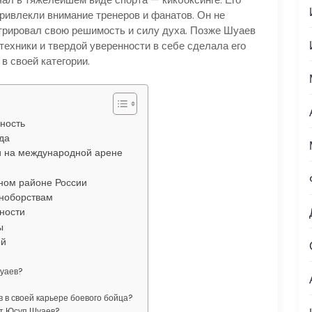
привлекли внимание тренеров и фанатов. Он не
стрировал свою решимость и силу духа. Позже Шуаев
техники и твердой уверенности в себе сделала его
в своей категории.
ность
да
и на международной арене
чном районе России
иноборствам
тности
ы
ой
Шуаев?
 в своей карьере боевого бойца?
ет Юсуп Шуаев?