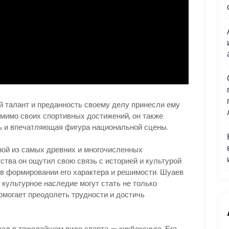
й талант и преданность своему делу принесли ему
мимо своих спортивных достижений, он также
ь и впечатляющая фигура национальной сцены.
ой из самых древних и многочисленных
ства он ощутил свою связь с историей и культурой
 в формировании его характера и решимости. Шуаев
 культурное наследие могут стать не только
помогает преодолеть трудности и достичь
л в тяжелейшем виде спорта — кикбоксинге. Его