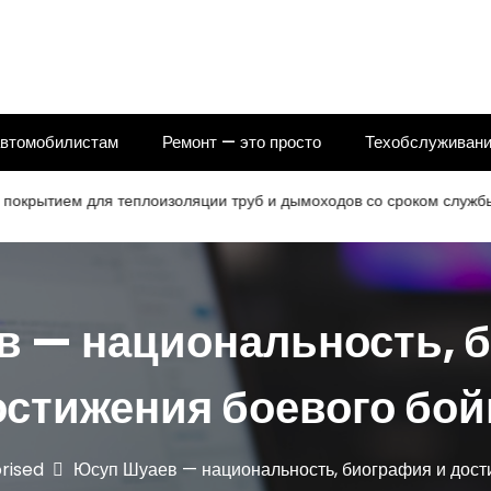
автомобилистам
Ремонт — это просто
Техобслуживани
ем для теплоизоляции труб и дымоходов со сроком службы 25 ле
 — национальность, 
остижения боевого бой
rised
Юсуп Шуаев — национальность, биография и дост