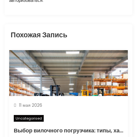
авторизоваться
.
о
з
Похожая Запись
а
п
и
с
я
м
11 мая 2026
Uncategorised
Выбор вилочного погрузчика: типы, характеристики и области применения