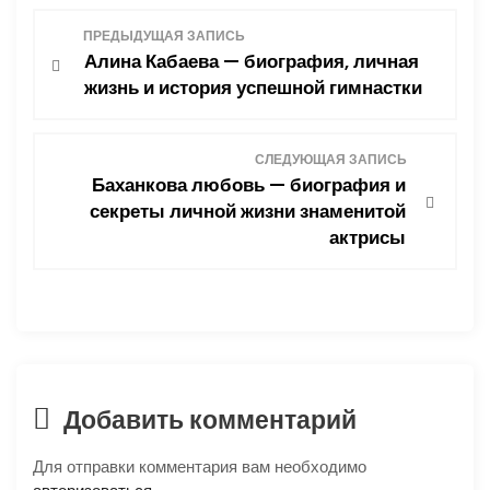
Н
ПРЕДЫДУЩАЯ ЗАПИСЬ
Алина Кабаева — биография, личная
а
жизнь и история успешной гимнастки
в
СЛЕДУЮЩАЯ ЗАПИСЬ
и
Баханкова любовь — биография и
секреты личной жизни знаменитой
г
актрисы
а
ц
и
я
Добавить комментарий
п
Для отправки комментария вам необходимо