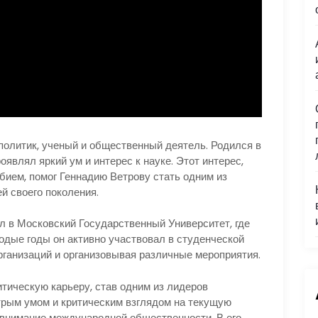
политик, ученый и общественный деятель. Родился в
оявлял яркий ум и интерес к науке. Этот интерес,
бием, помог Геннадию Ветрову стать одним из
й своего поколения.
л в Московский Государственный Университет, где
одые годы он активно участвовал в студенческой
рганизаций и организовывая различные мероприятия.
тическую карьеру, став одним из лидеров
трым умом и критическим взглядом на текущую
 внимание международной общественности. В его