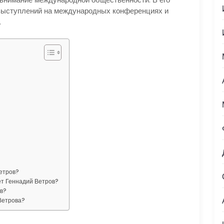
выступлений на международных конференциях и
.
етров?
ет Геннадий Ветров?
ов?
Ветрова?