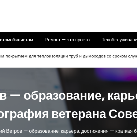
автомобилистам
Ремонт — это просто
Техобслуживани
ем для теплоизоляции труб и дымоходов со сроком службы 25 л
в — образование, карь
ография ветерана Сов
ий Ветров — образование, карьера, достижения — краткая 