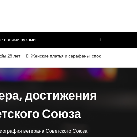
е своими руками
ет
Женские платья и сарафаны: спокойный силуэт, комфортная 
ера, достижения
етского Союза
биография ветерана Советского Союза