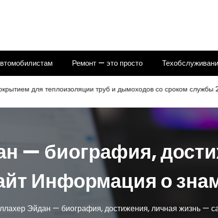
автомобилистам
Ремонт — это просто
Техобслуживани
для теплоизоляции труб и дымоходов со сроком службы 25 лет
ан — биография, дости
айт Информация о зна
ллахер Эйдан — биография, достижения, личная жизнь — с