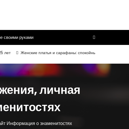
е своими руками
Женские платья и сарафаны: спокойный силуэт, комфортная поса
жения, личная
менитостях
айт Информация о знаменитостях