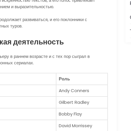
искренностью текстов, а его голос привлекает
нием и выразительностью.
одолжает развиваться, и его поклонники с
тных туров.
кая деятельность
еру в раннем возрасте и с тех пор сыграл в
ионных сериалах.
Роль
Andy Conners
Gilbert Radley
Bobby Flay
David Morrissey