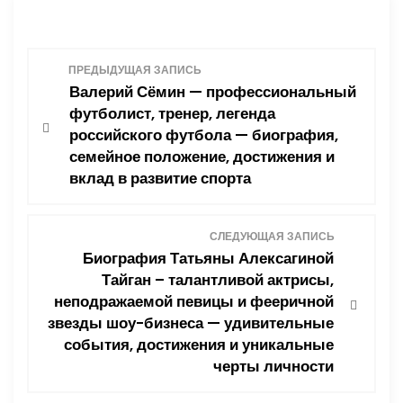
Н
ПРЕДЫДУЩАЯ ЗАПИСЬ
Валерий Сёмин — профессиональный
а
футболист, тренер, легенда
российского футбола — биография,
в
семейное положение, достижения и
вклад в развитие спорта
и
г
СЛЕДУЮЩАЯ ЗАПИСЬ
Биография Татьяны Алексагиной
а
Тайган – талантливой актрисы,
ц
неподражаемой певицы и фееричной
звезды шоу-бизнеса — удивительные
и
события, достижения и уникальные
черты личности
я