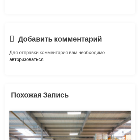
п
о
з
Добавить комментарий
а
Для отправки комментария вам необходимо
авторизоваться
.
п
и
с
Похожая Запись
я
м