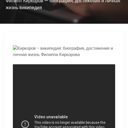
ю
Филипп Киркоров — биография, достижения и личная
жизнь википедия