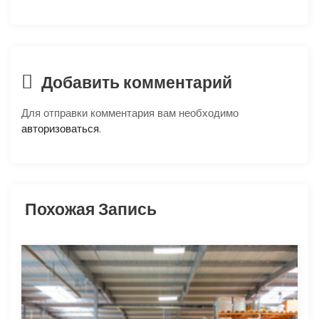
я
п
о
Добавить комментарий
з
Для отправки комментария вам необходимо
авторизоваться
.
а
п
и
Похожая Запись
с
я
м