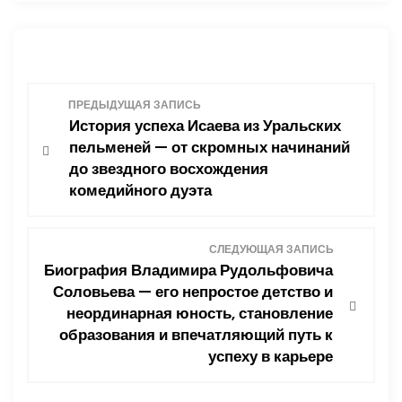
Н
ПРЕДЫДУЩАЯ ЗАПИСЬ
История успеха Исаева из Уральских
а
пельменей — от скромных начинаний
до звездного восхождения
в
комедийного дуэта
и
СЛЕДУЮЩАЯ ЗАПИСЬ
г
Биография Владимира Рудольфовича
Соловьева — его непростое детство и
а
неординарная юность, становление
ц
образования и впечатляющий путь к
успеху в карьере
и