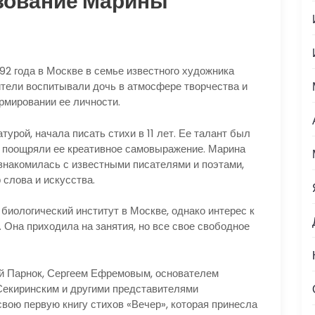
азование Марины
92 года в Москве в семье известного художника
ители воспитывали дочь в атмосфере творчества и
рмировании ее личности.
урой, начала писать стихи в 11 лет. Ее талант был
е поощряли ее креативное самовыражение. Марина
 знакомилась с известными писателями и поэтами,
 слова и искусства.
 биологический институт в Москве, однако интерес к
 Она приходила на занятия, но все свое свободное
ей Парнок, Сергеем Ефремовым, основателем
Секиринским и другими представителями
свою первую книгу стихов «Вечер», которая принесла