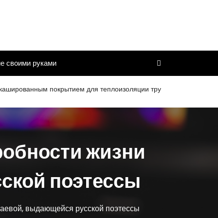
е своими руками
нным покрытием для теплоизоляции труб и дымоходов со сроком 
робности жизни
ской поэтессы
аевой, выдающейся русской поэтессы