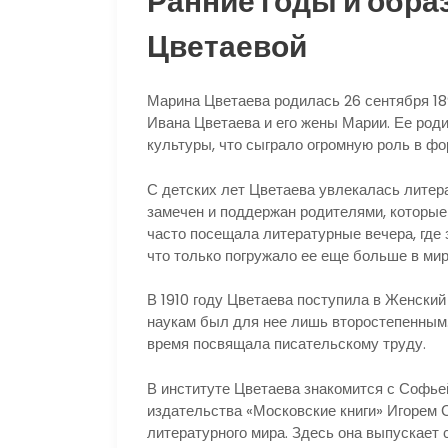
Ранние годы и обр
Цветаевой
Марина Цветаева родилась 26 сентября 18
Ивана Цветаева и его жены Марии. Ее род
культуры, что сыграло огромную роль в фо
С детских лет Цветаева увлекалась литерат
замечен и поддержан родителями, которы
часто посещала литературные вечера, где
что только погружало ее еще больше в мир
В 1910 году Цветаева поступила в Женский
наукам был для нее лишь второстепенным.
время посвящала писательскому труду.
В институте Цветаева знакомится с Софь
издательства «Московские книги» Игорем 
литературного мира. Здесь она выпускает 