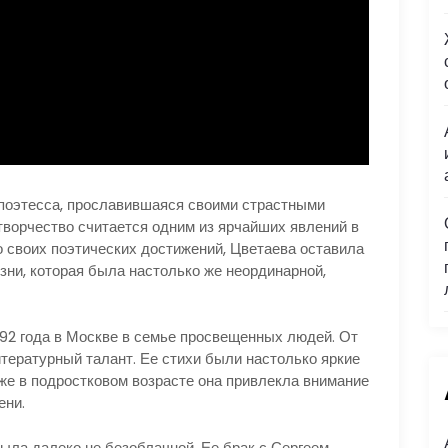
поэтесса, прославившаяся своими страстными
творчество считается одним из ярчайших явлений в
о своих поэтических достижений, Цветаева оставила
зни, которая была настолько же неординарной,
92 года в Москве в семье просвещенных людей. От
тературный талант. Ее стихи были настолько яркие
уже в подростковом возрасте она привлекла внимание
ени.
ла далеко не безоблачной. Ее брак с Сергеем