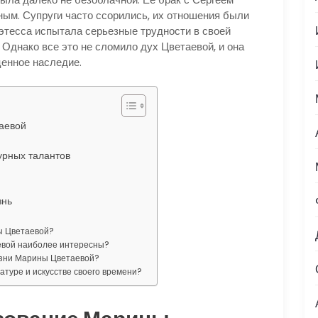
м. Супруги часто ссорились, их отношения были
этесса испытала серьезные трудности в своей
 Однако все это не сломило дух Цветаевой, и она
ценное наследие.
аевой
урных талантов
знь
ы Цветаевой?
евой наиболее интересны?
изни Марины Цветаевой?
атуре и искусстве своего времени?