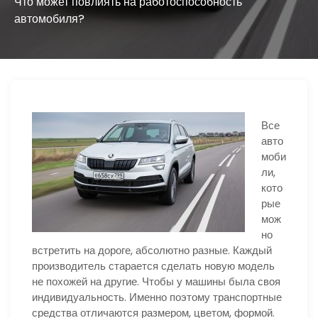
ю
Что может повлиять на работоспособность
автомобиля?
Все
авто
моби
ли,
кото
рые
мож
но
встретить на дороге, абсолютно разные. Каждый
производитель старается сделать новую модель
не похожей на другие. Чтобы у машины была своя
индивидуальность. Именно поэтому транспортные
средства отличаются размером, цветом, формой.