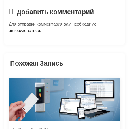
ц
Добавить комментарий
и
Для отправки комментария вам необходимо
авторизоваться
.
я
п
о
Похожая Запись
з
а
п
и
с