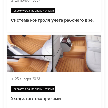
26 ноября 2024
я
Техобслуживание своими руками
м
Система контроля учета рабочего времени — Billed.Pro
25 января 2023
Техобслуживание своими руками
Уход за автоковриками