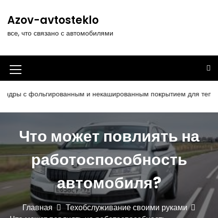
П
е
Azov-avtosteklo
р
все, что связано с автомобилями
е
й
т
и
И
к
к
с
с фольгированным и некашированным покрытием для теплоизоляци
о
о
д
н
е
Что может повлиять на
р
к
ж
а
работоспособность
и
м
м
о
автомобиля?
е
м
у
н
Главная
Техобслуживание своими руками