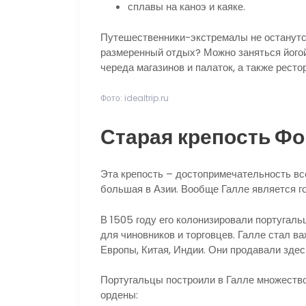
сплавы на каноэ и каяке.
Путешественники-экстремалы не останутся
размеренный отдых? Можно заняться йогой
череда магазинов и палаток, а также ресто
Фото: idealtrip.ru
Старая крепость Ф
Эта крепость – достопримечательность в
большая в Азии. Вообще Галле является г
В 1505 году его колонизировали португаль
для чиновников и торговцев. Галле стал в
Европы, Китая, Индии. Они продавали здес
Португальцы построили в Галле множество
ордены: