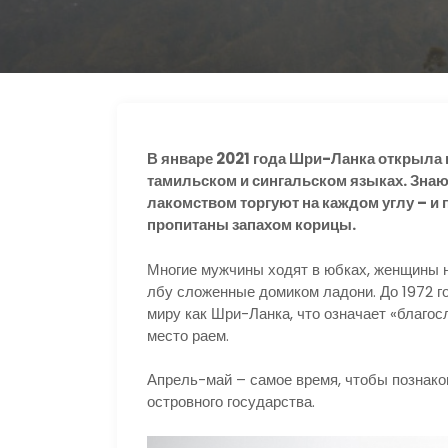
s
р
r
n
а
a
i
в
m
k
и
i
т
В январе 2021 года Шри-Ланка открыла г
ь
тамильском и сингальском языках. Знаю
лакомством торгуют на каждом углу – и
пропитаны запахом корицы.
Многие мужчины ходят в юбках, женщины но
лбу сложенные домиком ладони. До 1972 го
миру как Шри-Ланка, что означает «благо
место раем.
Апрель-май – самое время, чтобы познако
островного государства.