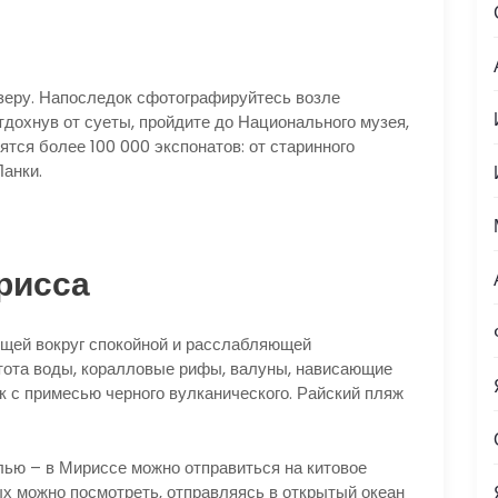
озеру. Напоследок сфотографируйтесь возле
дохнув от суеты, пройдите до Национального музея,
ятся более 100 000 экспонатов: от старинного
анки.
рисса
ящей вокруг спокойной и расслабляющей
тота воды, коралловые рифы, валуны, нависающие
к с примесью черного вулканического. Райский пляж
ью – в Мириссе можно отправиться на китовое
ых можно посмотреть, отправляясь в открытый океан