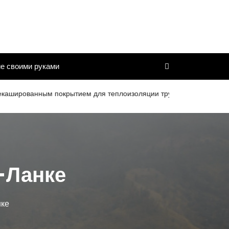
е своими руками
анным покрытием для теплоизоляции труб и дымоходов со сроком
-Ланке
нке