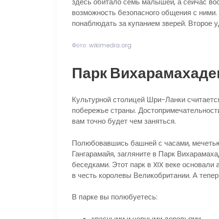
здесь обитало семь малышей, а сейчас во
возможность безопасного общения с ними.
понаблюдать за купанием зверей. Второе уд
Фото: wikimedia.org
Парк Вихарамахадев
Культурной столицей Шри-Ланки считается
побережье страны. Достопримечательности
вам точно будет чем заняться.
Полюбовавшись башней с часами, мечеть
Гангарамайя, загляните в Парк Вихарамаха
беседками. Этот парк в XIX веке основали 
в честь королевы Великобритании. А тепер
В парке вы полюбуетесь:
красными и черными деревьями,