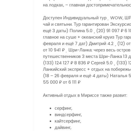
на лодках, – главная достопримечательнос
Доступен Индивидуальный тур
WOW, ШРИ-
чай и святыни. Тур гарантирован Экскурс
ещё 3 даты)
Полина 5.0
(20)
91 097 ₽
6 
главное на суше + океанский круиз Тур г
февраля и ещё 7 дат)
Дмитрий 4.2
(12)
от
от 10 941 ₽
Шри-Ланка: через весь остров 
путешественников 3 места Шри-Ланка
13 
(133)
124 127 ₽
8 836 ₽
Сергей 5.0
(133)
1
Ланкийский экспресс + отдых на побереж
(18 – 26 февраля и ещё 4 даты)
Наталья 
55 000 ₽
от 6 111 ₽
Активный отдых в Мириссе также развит:
серфинг,
виндсерфинг,
кайтсерфинг,
дайвинг,