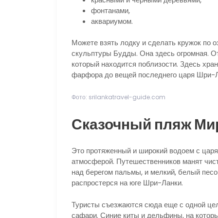
фонтанами,
аквариумом.
Можете взять лодку и сделать кружок по 
скульптуры Будды. Она здесь огромная. От
который находится поблизости. Здесь хран
фарфора до вещей последнего царя Шри-Л
Фото: srilankatravel-guide.com
Сказочный пляж Ми
Это протяженный и широкий водоем с цар
атмосферой. Путешественников манят чис
над берегом пальмы, и мелкий, белый песо
распростерся на юге Шри-Ланки.
Туристы съезжаются сюда еще с одной цел
сафари. Синие киты и дельфины, на котор