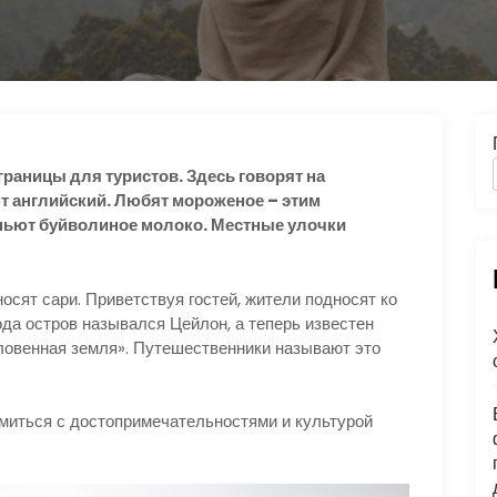
раницы для туристов. Здесь говорят на
т английский. Любят мороженое – этим
 пьют буйволиное молоко. Местные улочки
сят сари. Приветствуя гостей, жители подносят ко
да остров назывался Цейлон, а теперь известен
словенная земля». Путешественники называют это
миться с достопримечательностями и культурой