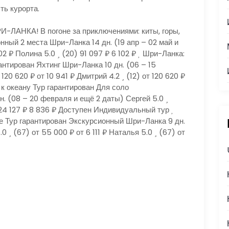
ть курорта.
ЛАНКА! В погоне за приключениями: киты, горы,
ионный 2 места Шри-Ланка
14 дн.
(19 апр – 02 май и
102 ₽
Полина 5.0
(20)
91 097 ₽
6 102 ₽
Шри-Ланка:
арантирован Яхтинг Шри-Ланка
10 дн.
(06 – 15
 120 620 ₽
от 10 941 ₽
Дмитрий 4.2
(12)
от 120 620 ₽
к океану Тур гарантирован Для соло
дн.
(08 – 20 февраля и ещё 2 даты)
Сергей 5.0
24 127 ₽
8 836 ₽
Доступен Индивидуальный тур
ье Тур гарантирован Экскурсионный Шри-Ланка
9 дн.
5.0
(67)
от 55 000 ₽
от 6 111 ₽
Наталья 5.0
(67)
от