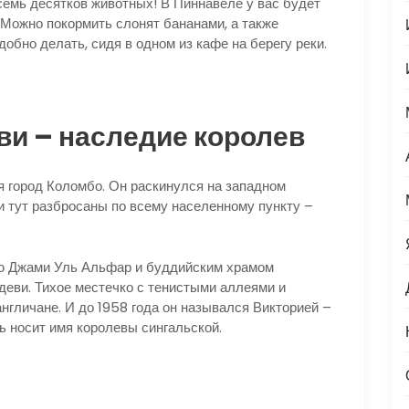
семь десятков животных! В Пиннавеле у вас будет
 Можно покормить слонят бананами, а также
обно делать, сидя в одном из кафе на берегу реки.
и – наследие королев
 город Коломбо. Он раскинулся на западном
 тут разбросаны по всему населенному пункту –
ю Джами Уль Альфар и буддийским храмом
деви. Тихое местечко с тенистыми аллеями и
англичане. И до 1958 года он назывался Викторией –
ь носит имя королевы сингальской.