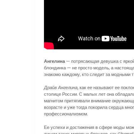
Ангелина
— потрясающая девушка с яркой
блондинка — не просто модель, а настояща
знакомо каждому, кто следит за модными т
Драйв Ангелина
, как ее называют ее покл
столице России. С малых лет она обладал
магнитом притягивали внимание окружающ
возрасте и уже тогда покорила сердца мно
профессионализмом.
Ее успехи и достижения в сфере моды можн
лицом таких мировых брендов, как Chanel,