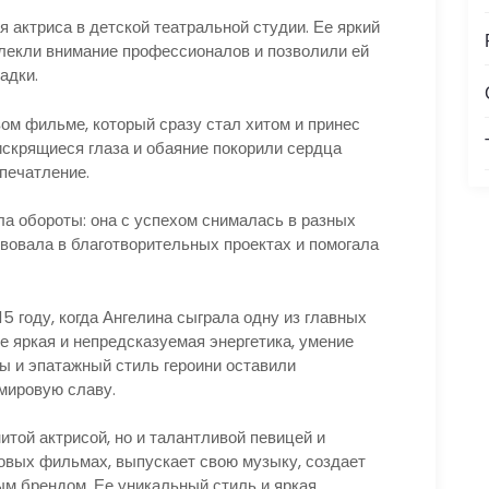
я актриса в детской театральной студии. Ее яркий
влекли внимание профессионалов и позволили ей
адки.
вом фильме, который сразу стал хитом и принес
 искрящиеся глаза и обаяние покорили сердца
впечатление.
а обороты: она с успехом снималась в разных
твовала в благотворительных проектах и помогала
 году, когда Ангелина сыграла одну из главных
е яркая и непредсказуемая энергетика, умение
ы и эпатажный стиль героини оставили
мировую славу.
итой актрисой, но и талантливой певицей и
овых фильмах, выпускает свою музыку, создает
м брендом. Ее уникальный стиль и яркая