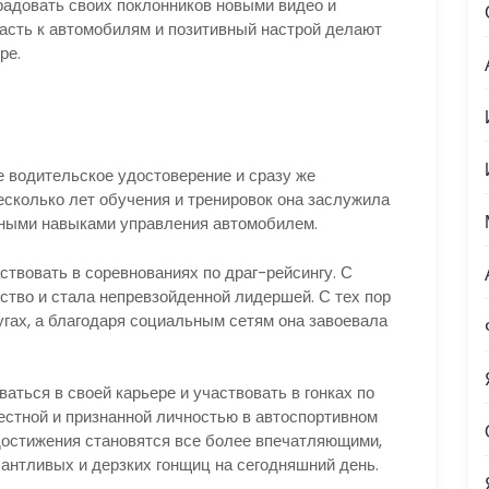
адовать своих поклонников новыми видео и
расть к автомобилям и позитивный настрой делают
ре.
е водительское удостоверение и сразу же
есколько лет обучения и тренировок она заслужила
нными навыками управления автомобилем.
ствовать в соревнованиях по драг-рейсингу. С
ство и стала непревзойденной лидершей. С тех пор
ругах, а благодаря социальным сетям она завоевала
аться в своей карьере и участвовать в гонках по
естной и признанной личностью в автоспортивном
достижения становятся все более впечатляющими,
лантливых и дерзких гонщиц на сегодняшний день.