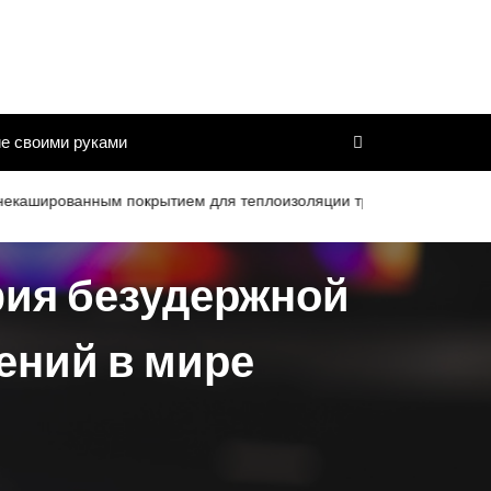
е своими руками
ованным покрытием для теплоизоляции труб и дымоходов со срок
фия безудержной
ений в мире