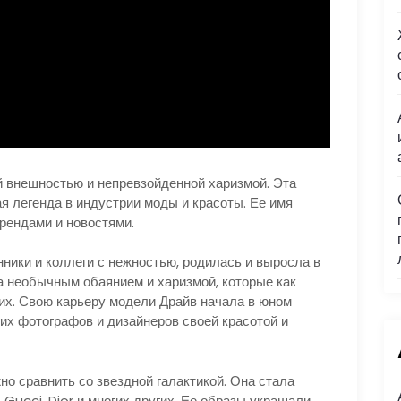
 внешностью и непревзойденной харизмой. Эта
я легенда в индустрии моды и красоты. Ее имя
рендами и новостями.
онники и коллеги с нежностью, родилась и выросла в
а необычным обаянием и харизмой, которые как
их. Свою карьеру модели Драйв начала в юном
гих фотографов и дизайнеров своей красотой и
о сравнить со звездной галактикой. Она стала
 Gucci, Dior и многих других. Ее образы украшали