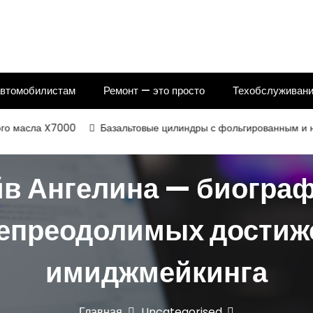
автомобилистам
Ремонт — это просто
Техобслуживани
сла X7000
Базальтовые цилиндры с фольгированным и некашир
в Ангелина — биогра
непреодолимых достиж
имиджмейкинга
Главная
Uncategorised