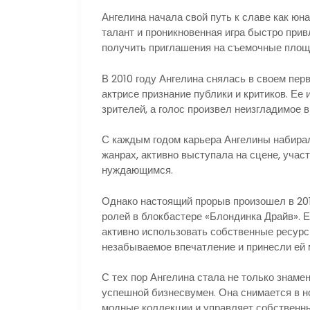
Ангелина начала свой путь к славе как юна
талант и проникновенная игра быстро при
получить приглашения на съемочные площ
В 2010 году Ангелина снялась в своем пер
актрисе признание публики и критиков. Ее
зрителей, а голос произвел неизгладимое 
С каждым годом карьера Ангелины набирал
жанрах, активно выступала на сцене, учас
нуждающимся.
Однако настоящий прорыв произошел в 2015
ролей в блокбастере «Блондинка Драйв». Е
активно использовать собственные ресурс
незабываемое впечатление и принесли ей 
С тех пор Ангелина стала не только знамен
успешной бизнесвумен. Она снимается в н
модные коллекции и управляет собственны