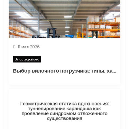
п
и
с
я
11 мая 2026
м
Uncategorised
Выбор вилочного погрузчика: типы, характеристики и области применения