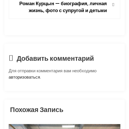
и
Роман Курцын — биография, личная
жизнь, фото с супругой и детьми
г
а
ц
и
Добавить комментарий
я
Для отправки комментария вам необходимо
п
авторизоваться
.
о
з
Похожая Запись
а