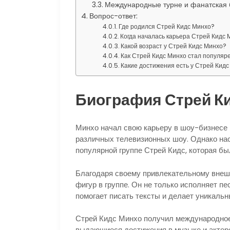
Международные турне и фанатская 
Вопрос-ответ:
Где родился Стрей Кидс Минхо?
Когда началась карьера Стрей Кидс
Какой возраст у Стрей Кидс Минхо?
Как Стрей Кидс Минхо стал популяр
Какие достижения есть у Стрей Кид
Биография Стрей К
Минхо начал свою карьеру в шоу-бизнесе в
различных телевизионных шоу. Однако на
популярной группе Стрей Кидс, которая бы
Благодаря своему привлекательному внешн
фигур в группе. Он не только исполняет пе
помогает писать тексты и делает уникаль
Стрей Кидс Минхо получил международное 
выдающиеся достижения в музыке и актерс