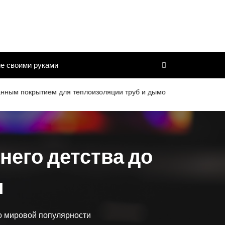
е своими руками
рытием для теплоизоляции труб и дымоходов со сроком службы 2
него детства до
и
до мировой популярности