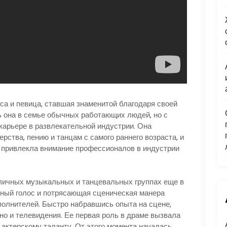
са и певица, ставшая знаменитой благодаря своей
ь она в семье обычных работающих людей, но с
карьере в развлекательной индустрии. Она
рства, пению и танцам с самого раннего возраста, и
 привлекла внимание профессионалов в индустрии
зличных музыкальных и танцевальных группах еще в
ьный голос и потрясающая сценическая манера
полнителей. Быстро набравшись опыта на сцене,
но и телевидения. Ее первая роль в драме вызвала
 актерскому таланту. От этого момента началась