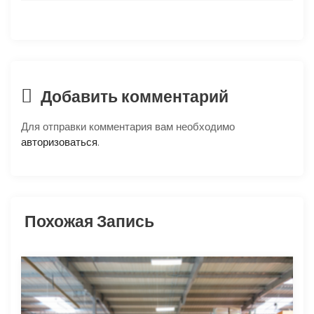
о
з
а
Добавить комментарий
п
Для отправки комментария вам необходимо
и
авторизоваться
.
с
я
Похожая Запись
м