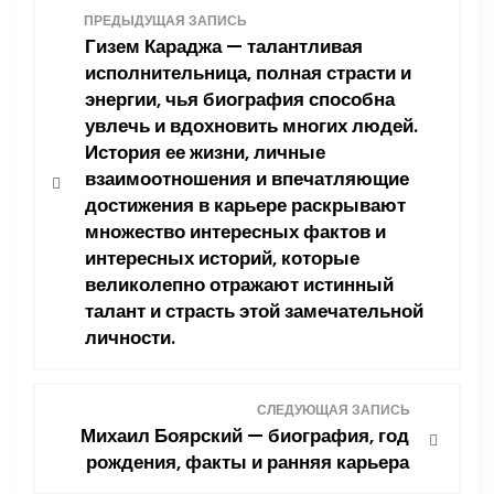
Н
ПРЕДЫДУЩАЯ ЗАПИСЬ
Гизем Караджа — талантливая
а
исполнительница, полная страсти и
энергии, чья биография способна
в
увлечь и вдохновить многих людей.
История ее жизни, личные
и
взаимоотношения и впечатляющие
г
достижения в карьере раскрывают
множество интересных фактов и
а
интересных историй, которые
великолепно отражают истинный
ц
талант и страсть этой замечательной
личности.
и
я
СЛЕДУЮЩАЯ ЗАПИСЬ
Михаил Боярский — биография, год
п
рождения, факты и ранняя карьера