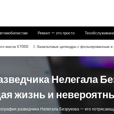
автомобилистам
Ремонт — это просто
Техобслуживани
ла X7000
Базальтовые цилиндры с фольгированным и некаширо
зведчика Нелегала Бе
ая жизнь и невероятны
ография разведчика Нелегала Безрукова — его потрясающа