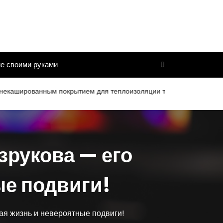
е своими руками
ванным покрытием для теплоизоляции труб и дымоходов со сроко
зрукова — его
е подвиги!
я жизнь и невероятные подвиги!