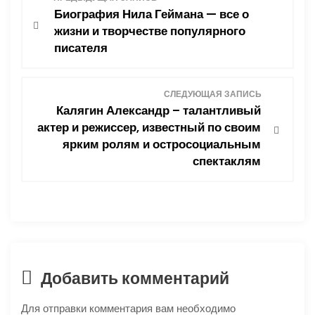
Биография Нила Геймана — все о
а
жизни и творчестве популярного
писателя
в
и
СЛЕДУЮЩАЯ ЗАПИСЬ
Калягин Александр – талантливый
г
актер и режиссер, известный по своим
ярким ролям и остросоциальным
а
спектаклям
ц
и
я
п
Добавить комментарий
о
Для отправки комментария вам необходимо