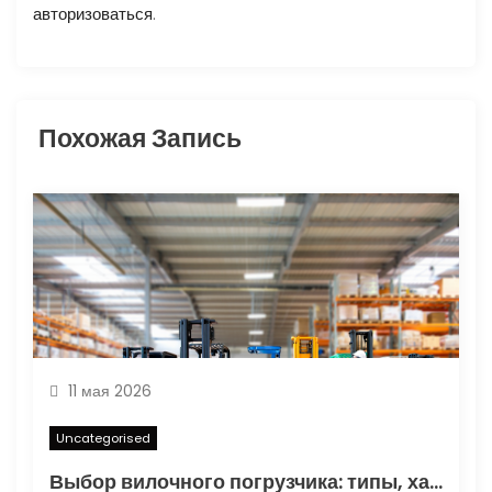
авторизоваться
.
з
а
п
Похожая Запись
и
с
я
м
11 мая 2026
Uncategorised
Выбор вилочного погрузчика: типы, характеристики и области применения