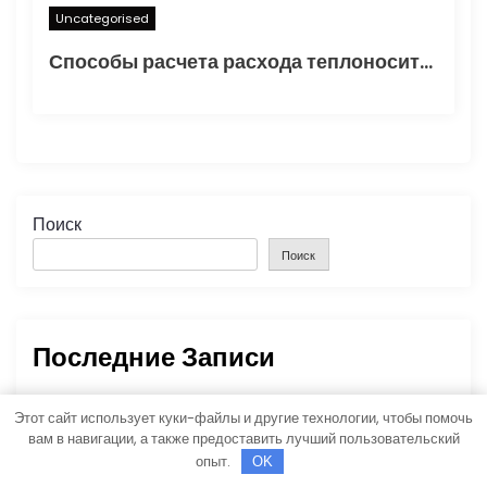
Uncategorised
Способы расчета расхода теплоносителя для системы отопления
Поиск
Поиск
Последние Записи
Характеристики, допуски и применение
Этот сайт использует куки-файлы и другие технологии, чтобы помочь
синтетического моторного масла X7000
вам в навигации, а также предоставить лучший пользовательский
опыт.
OK