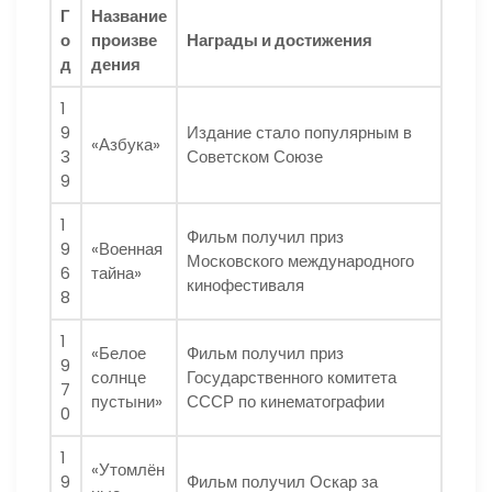
Г
Название
о
произве
Награды и достижения
д
дения
1
9
Издание стало популярным в
«Азбука»
3
Советском Союзе
9
1
Фильм получил приз
9
«Военная
Московского международного
6
тайна»
кинофестиваля
8
1
«Белое
Фильм получил приз
9
солнце
Государственного комитета
7
пустыни»
СССР по кинематографии
0
1
«Утомлён
9
Фильм получил Оскар за