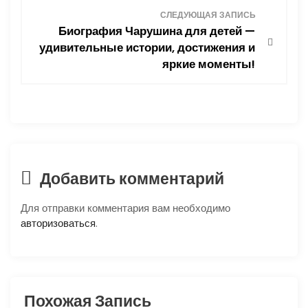
и
СЛЕДУЮЩАЯ ЗАПИСЬ
Биография Чарушина для детей —
г
удивительные истории, достижения и
яркие моменты!
а
ц
и
я
Добавить комментарий
п
Для отправки комментария вам необходимо
о
авторизоваться
.
з
а
Похожая Запись