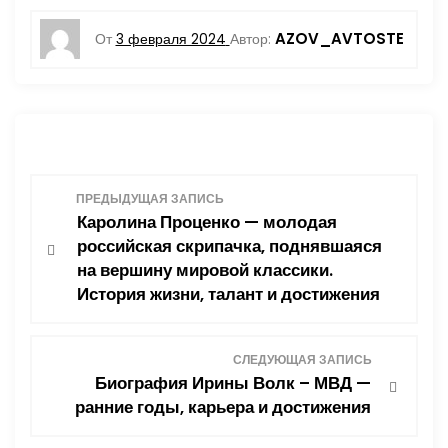
AZOV_AVTOSTE
От
3 февраля 2024
Автор:
Н
ПРЕДЫДУЩАЯ ЗАПИСЬ
Каролина Проценко — молодая
а
российская скрипачка, поднявшаяся
на вершину мировой классики.
в
История жизни, талант и достижения
и
СЛЕДУЮЩАЯ ЗАПИСЬ
г
Биография Ирины Волк – МВД —
ранние годы, карьера и достижения
а