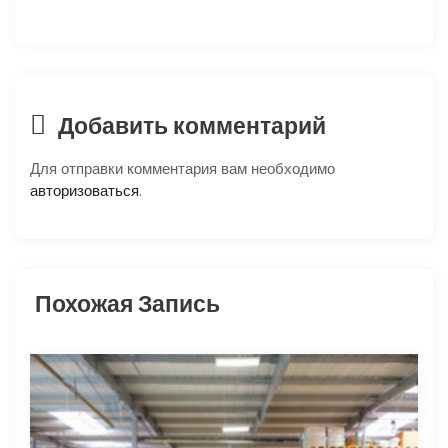
ц
и
я
Добавить комментарий
п
Для отправки комментария вам необходимо
о
авторизоваться
.
з
а
Похожая Запись
п
и
с