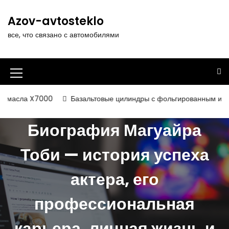
П
е
Azov-avtosteklo
р
все, что связано с автомобилями
е
й
т
и
И
к
к
с
000
Базальтовые цилиндры с фольгированным и некашированны
о
о
д
Биография Магуайра
н
е
р
к
Тоби — история успеха
ж
а
и
актера, его
м
м
о
е
м
профессиональная
у
н
карьера, личная жизнь и