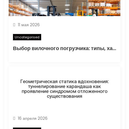
я
м
11 мая 2026
Uncategorised
Выбор вилочного погрузчика: типы, характеристики и области применения
16 апреля 2026