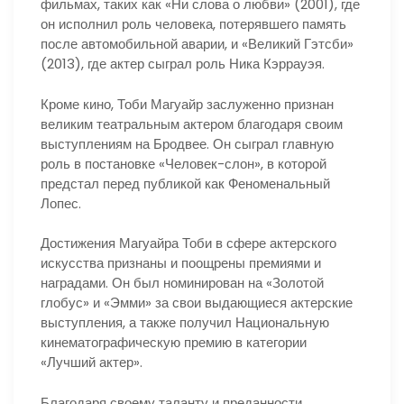
фильмах, таких как «Ни слова о любви» (2001), где
он исполнил роль человека, потерявшего память
после автомобильной аварии, и «Великий Гэтсби»
(2013), где актер сыграл роль Ника Кэррауэя.
Кроме кино, Тоби Магуайр заслуженно признан
великим театральным актером благодаря своим
выступлениям на Бродвее. Он сыграл главную
роль в постановке «Человек-слон», в которой
предстал перед публикой как Феноменальный
Лопес.
Достижения Магуайра Тоби в сфере актерского
искусства признаны и поощрены премиями и
наградами. Он был номинирован на «Золотой
глобус» и «Эмми» за свои выдающиеся актерские
выступления, а также получил Национальную
кинематографическую премию в категории
«Лучший актер».
Благодаря своему таланту и преданности