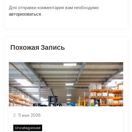
з
Для отправки комментария вам необходимо
а
авторизоваться
.
п
и
Похожая Запись
с
я
м
11 мая 2026
Uncategorised