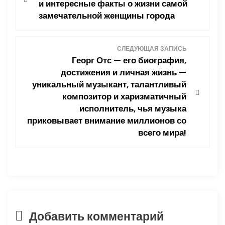
а
и интересные факты о жизни самой
замечательной женщины города
в
и
СЛЕДУЮЩАЯ ЗАПИСЬ
Георг Отс — его биография,
г
достижения и личная жизнь —
уникальный музыкант, талантливый
а
композитор и харизматичный
ц
исполнитель, чья музыка
приковывает внимание миллионов со
и
всего мира!
я
п
о
Добавить комментарий