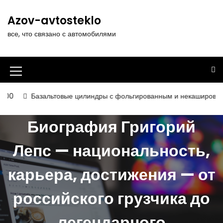
П
е
Azov-avtosteklo
р
все, что связано с автомобилями
е
й
т
и
И
к
к
с
альтовые цилиндры с фольгированным и некашированным покрытие
о
о
д
Биография Григорий
н
е
р
к
Лепс — национальность,
ж
а
и
карьера, достижения — от
м
м
о
е
м
российского грузчика до
у
н
легендарного