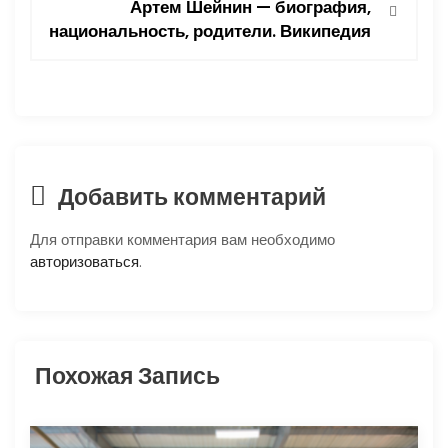
Артем Шейнин — биография,
национальность, родители. Википедия
а
ц
и
я
Добавить комментарий
п
Для отправки комментария вам необходимо
о
авторизоваться
.
з
а
Похожая Запись
п