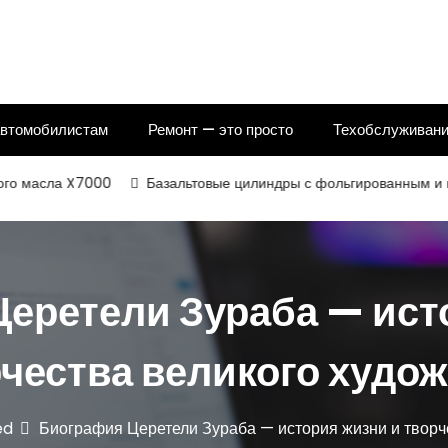
автомобилистам
Ремонт — это просто
Техобслуживани
ла X7000
Базальтовые цилиндры с фольгированным и некаширо
еретели Зураба — ист
чества великого худо
ed
Биография Церетели Зураба — история жизни и творч