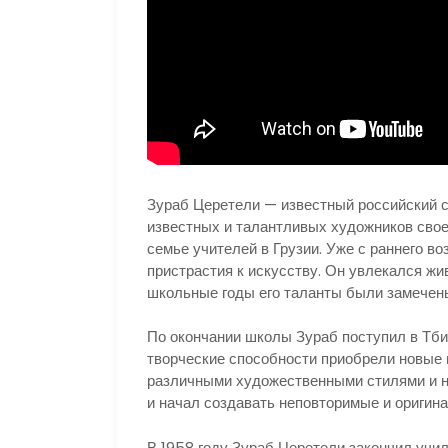
Зураб Церетели — известный российский с
известных и талантливых художников своег
семье учителей в Грузии. Уже с раннего в
пристрастия к искусству. Он увлекался жи
школьные годы его таланты были замечены
По окончании школы Зураб поступил в Тби
творческие способности приобрели новые 
различными художественными стилями и н
и начал создавать неповторимые и оригин
В 1958 году Зураб Церетели закончил учи