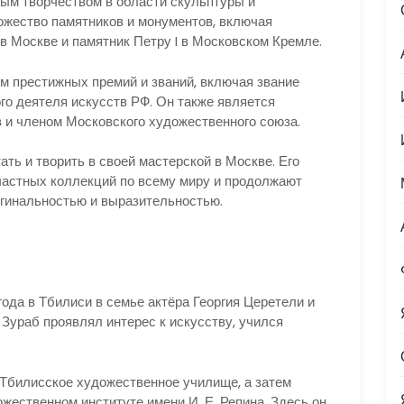
ым творчеством в области скульптуры и
ожество памятников и монументов, включая
в Москве и памятник Петру I в Московском Кремле.
м престижных премий и званий, включая звание
го деятеля искусств РФ. Он также является
 и членом Московского художественного союза.
ть и творить в своей мастерской в Москве. Его
частных коллекций по всему миру и продолжают
игинальностью и выразительностью.
ода в Тбилиси в семье актёра Георгия Церетели и
ураб проявлял интерес к искусству, учился
Тбилисское художественное училище, а затем
жественном институте имени И. Е. Репина. Здесь он