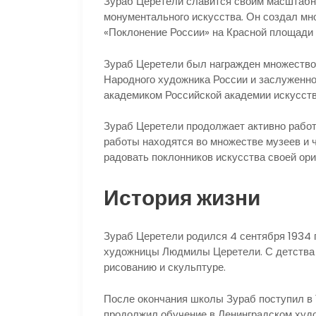
Зураб Церетели славится своим масштабн
монументального искусства. Он создал мн
«Поклонение России» на Красной площади 
Зураб Церетели был награжден множество
Народного художника России и заслуженно
академиком Российской академии искусств
Зураб Церетели продолжает активно работа
работы находятся во множестве музеев и 
радовать поклонников искусства своей ор
История жизни
Зураб Церетели родился 4 сентября 1934 г
художницы Людмилы Церетели. С детства З
рисованию и скульптуре.
После окончания школы Зураб поступил в 
продолжил обучение в Ленинградском худо