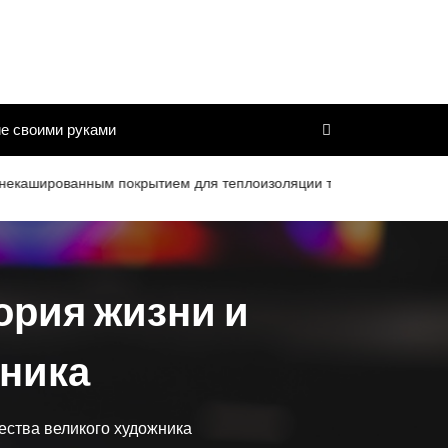
е своими руками
ванным покрытием для теплоизоляции труб и дымоходов со сроко
ория жизни и
жника
ества великого художника