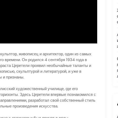
кульптор, живописец и архитектор, один из самых
о времени. Он родился 4 сентября 1934 года в
озраста Церетели проявил необычайные таланты и
вописью, скульптурой и литературой, и уже в
 и признаны.
лисский художественный училище, где его
горизонты. Здесь Церетели впервые познакомился с
аправлениями, разработал свой собственный стиль
альные произведения искусства.
лище с отличием и был принят в ряды