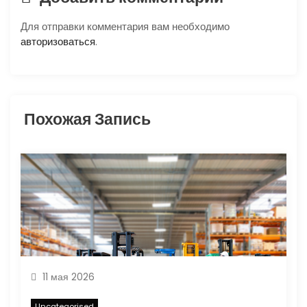
о
Для отправки комментария вам необходимо
авторизоваться
.
з
а
п
Похожая Запись
и
с
я
м
11 мая 2026
Uncategorised