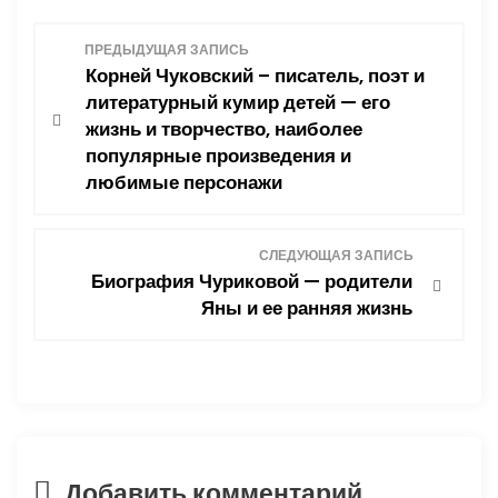
Н
ПРЕДЫДУЩАЯ ЗАПИСЬ
Корней Чуковский – писатель, поэт и
а
литературный кумир детей — его
жизнь и творчество, наиболее
в
популярные произведения и
любимые персонажи
и
г
СЛЕДУЮЩАЯ ЗАПИСЬ
Биография Чуриковой — родители
а
Яны и ее ранняя жизнь
ц
и
я
п
Добавить комментарий