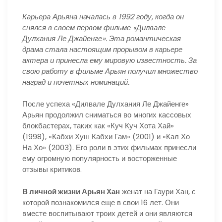
Карьера Арьяна началась в 1992 году, когда он
снялся в своем первом фильме «Дилвале
Дулхания Ле Джайенге». Эта романтическая
драма стала настоящим прорывом в карьере
актера и принесла ему мировую известность. За
свою работу в фильме Арьян получил множество
наград и почетных номинаций.
После успеха «Дилвале Дулхания Ле Джайенге»
Арьян продолжил сниматься во многих кассовых
блокбастерах, таких как «Куч Куч Хота Хай»
(1998), «Кабхи Хуш Кабхи Гам» (2001) и «Кал Хо
На Хо» (2003). Его роли в этих фильмах принесли
ему огромную популярность и восторженные
отзывы критиков.
В личной жизни Арьян Хан
женат на Гаури Хан, с
которой познакомился еще в свои 16 лет. Они
вместе воспитывают троих детей и они являются