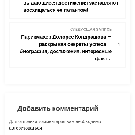
выдающиеся достижения заставляют
в
восхищаться ее талантом!
и
СЛЕДУЮЩАЯ ЗАПИСЬ
г
Парикмахер Долорес Кондрашова —
раскрывая секреты успеха —
а
биография, достижения, интересные
ц
факты
и
я
п
Добавить комментарий
о
Для отправки комментария вам необходимо
з
авторизоваться
.