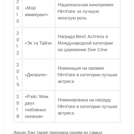
2
Национальная кинопремия
0
«Мой
Filmfare за лучшую
1
иммигрант»
женскую роль
0
2
Награда Best Actress в
0
«Эк та Тайга»
Международной категории
1
на церемонии Zee Cine
2
2
Номинация на премию
0
«Дилвале»
Filmfare в категории лучшая
1
актриса
5
2
«Рэйс: Меж
Номинирована на награду
0
двух
Filmfare в категории лучшая
1
любовных
актриса
8
океанов»
Арьян Хан также признана одним из самых