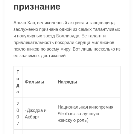
признание
Арьян Хан, великолепный актриса и танцовщица,
заслуженно признана одной из самых талантливых
и популярных звезд Болливуда. Ее талант и
привлекательность покорили сердца миллионов
поклонников по всему миру. Вот лишь несколько из
ее значимых достижений:
Г
о
Фильмы
Награды
д
а
2
Национальная кинопремия
0
«Джодха и
Filmfare за лучшую
0
Акбар»
женскую роль)
7