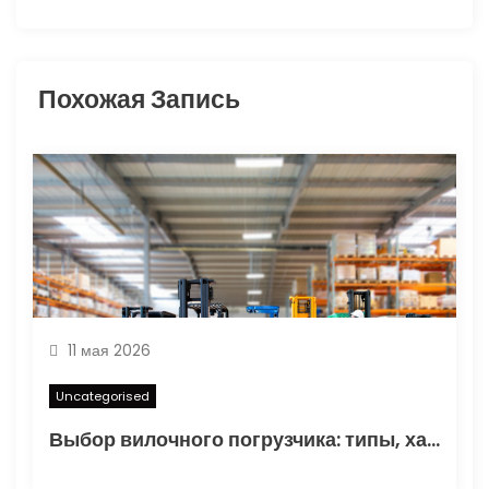
а
п
Похожая Запись
и
с
я
м
11 мая 2026
Uncategorised
Выбор вилочного погрузчика: типы, характеристики и области применения