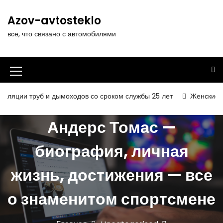
П
е
Azov-avtosteklo
р
все, что связано с автомобилями
е
й
т
и
И
к
к
с
 и дымоходов со сроком службы 25 лет
Женские платья и сара
о
о
д
Андерс Томас —
н
е
р
к
биография, личная
ж
а
и
жизнь, достижения — все
м
м
о
е
м
о знаменитом спортсмене
у
н