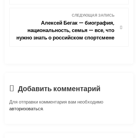
и
СЛЕДУЮЩАЯ ЗАПИСЬ
Алексей Бегак — биография,
г
национальность, семья — все, что
нужно знать о российском спортсмене
а
ц
и
я
Добавить комментарий
п
Для отправки комментария вам необходимо
о
авторизоваться
.
з