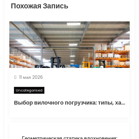
а
Похожая Запись
п
и
с
я
м
11 мая 2026
Uncategorised
Выбор вилочного погрузчика: типы, характеристики и области применения