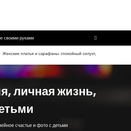
е своими руками
 платья и сарафаны: спокойный силуэт, комфортная посадка, акку
я, личная жизнь,
детьми
ейное счастье и фото с детьми