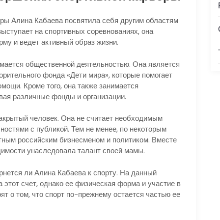
еры Алина Кабаева посвятила себя другим областям
 выступает на спортивных соревнованиях, она
му и ведет активный образ жизни.
имается общественной деятельностью. Она является
рительного фонда «Дети мира», которые помогает
мощи. Кроме того, она также занимается
вая различные фонды и организации.
акрытый человек. Она не считает необходимым
ностями с публикой. Тем не менее, по некоторым
стным российским бизнесменом и политиком. Вместе
идимости унаследовала талант своей мамы.
нется ли Алина Кабаева к спорту. На данный
а этот счет, однако ее физическая форма и участие в
т о том, что спорт по-прежнему остается частью ее