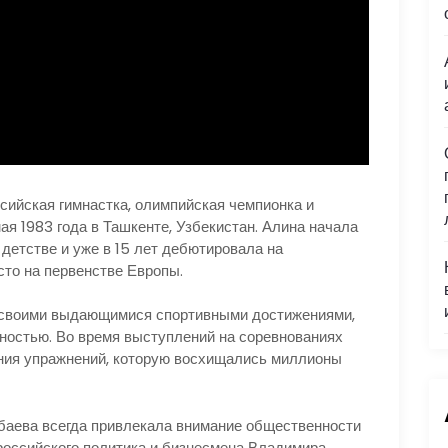
сийская гимнастка, олимпийская чемпионка и
ая 1983 года в Ташкенте, Узбекистан. Алина начала
детстве и уже в 15 лет дебютировала на
сто на первенстве Европы.
о своими выдающимися спортивными достижениями,
тностью. Во время выступлений на соревнованиях
ния упражнений, которую восхищались миллионы
баева всегда привлекала внимание общественности
российского политика и бизнесмена Владимира