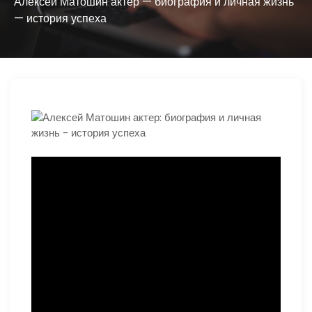
ю
Алексей Матошин актер — биография и личная жизнь
— история успеха