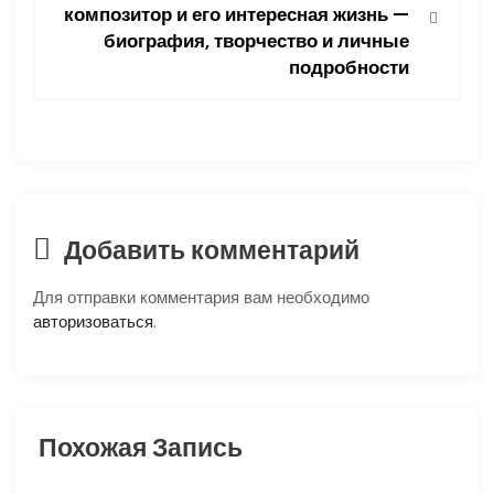
г
композитор и его интересная жизнь —
биография, творчество и личные
а
подробности
ц
и
я
п
Добавить комментарий
о
Для отправки комментария вам необходимо
авторизоваться
.
з
а
п
Похожая Запись