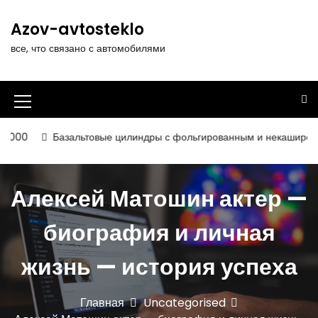
П
е
Azov-avtosteklo
р
все, что связано с автомобилями
е
й
т
и
И
к
к
с
азальтовые цилиндры с фольгированным и некашированным покрыт
о
о
д
н
е
Алексей Матошин актер —
р
к
ж
а
биография и личная
и
м
м
о
жизнь — история успеха
е
м
у
н
Главная
Uncategorised