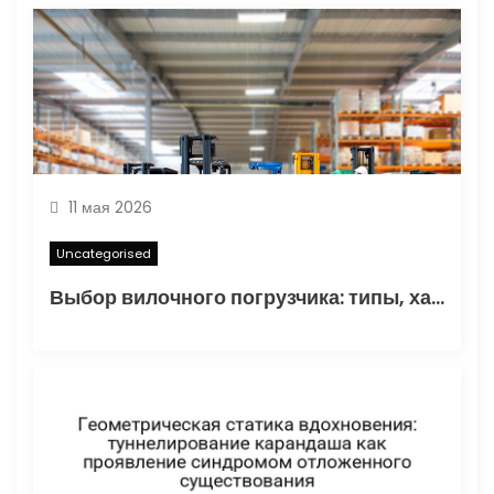
и
с
я
м
11 мая 2026
Uncategorised
Выбор вилочного погрузчика: типы, характеристики и области применения