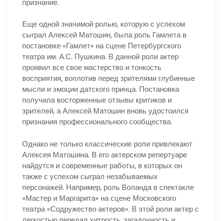
признание.
Еще одной значимой ролью, которую с успехом
сыграл Алексей Матошин, была роль Гамлета в
постановке «Гамлет» на сцене Петербургского
театра им. А.С. Пушкина. В данной роли актер
проявил все свое мастерство и тонкость
восприятия, воплотив перед зрителями глубинные
мысли и эмоции датского принца. Постановка
получила восторженные отзывы критиков и
зрителей, а Алексей Матошин вновь удостоился
признания профессионального сообщества.
Однако не только классические роли привлекают
Алексея Матошина. В его актерском репертуаре
найдутся и современные работы, в которых он
также с успехом сыграл незабываемых
персонажей. Например, роль Воланда в спектакле
«Мастер и Маргарита» на сцене Московского
театра «Содружество актеров». В этой роли актер с
легкостью передал хитрость, загадочность и