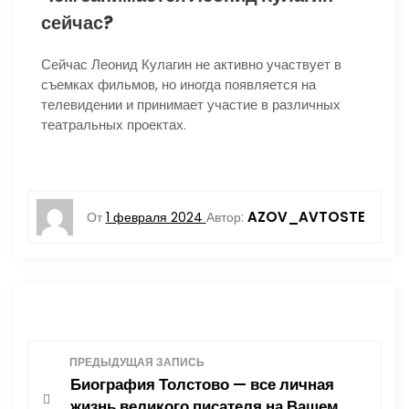
сейчас?
Сейчас Леонид Кулагин не активно участвует в
съемках фильмов, но иногда появляется на
телевидении и принимает участие в различных
театральных проектах.
AZOV_AVTOSTE
От
1 февраля 2024
Автор:
Н
ПРЕДЫДУЩАЯ ЗАПИСЬ
Биография Толстово — все личная
а
жизнь великого писателя на Вашем