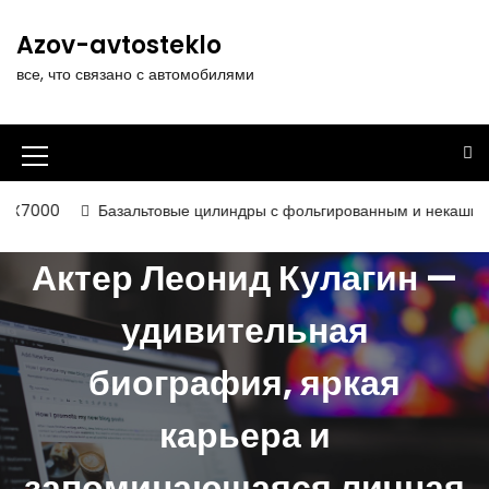
П
е
Azov-avtosteklo
р
все, что связано с автомобилями
е
й
т
и
И
к
к
с
Базальтовые цилиндры с фольгированным и некашированным покр
о
о
д
Актер Леонид Кулагин —
н
е
р
к
удивительная
ж
а
и
биография, яркая
м
м
о
е
м
карьера и
у
н
запоминающаяся личная