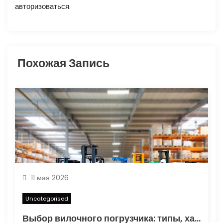
авторизоваться
.
а
п
и
Похожая Запись
с
я
м
11 мая 2026
Uncategorised
Выбор вилочного погрузчика: типы, характеристики и области применения