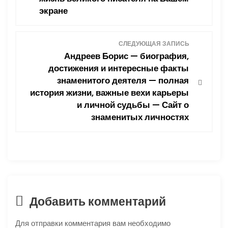
экране
в
и
СЛЕДУЮЩАЯ ЗАПИСЬ
Андреев Борис — биография,
г
достижения и интересные факты
знаменитого деятеля — полная
а
история жизни, важные вехи карьеры
ц
и личной судьбы — Сайт о
знаменитых личностях
и
я
п
о
Добавить комментарий
з
Для отправки комментария вам необходимо